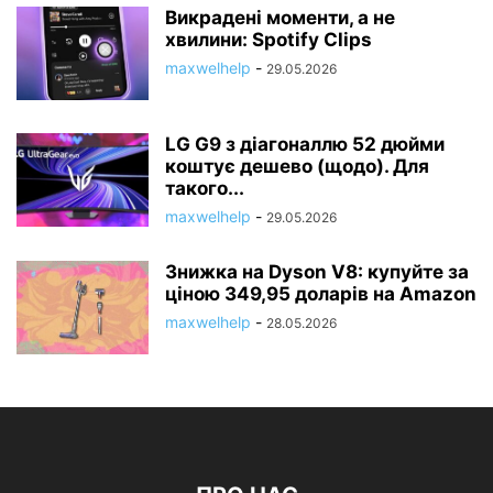
Викрадені моменти, а не
хвилини: Spotify Clips
maxwelhelp
-
29.05.2026
LG G9 з діагоналлю 52 дюйми
коштує дешево (щодо). Для
такого...
maxwelhelp
-
29.05.2026
Знижка на Dyson V8: купуйте за
ціною 349,95 доларів на Amazon
maxwelhelp
-
28.05.2026