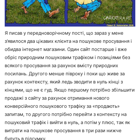
Я писав у передноворічному пості, що зараз у мене
з’явилося два цікавих клієнта на пошукове просування і
обидва інтернет магазини. Один сайт постарше і вже
обріс природним пошуковим трафіком і позиціями без
всякого просування за рахунок вмісту природних
посилань. Другого менше півроку і поки що живе за
рахунок контексту, який ледь зводити в нуль кінці з
кінцями, що не є гуд. Якщо першому потрібно збільшити
продажі з сайту за рахунок отримання нового
конверсійного пошукового трафіку за «продають»
запитам, то другого потрібно перейти з контексту на
пошуковий трафік і вийти в нуль, а потім у плюс, так як
витрати на пошукове просування в три рази нижче
будуть в підсумку.