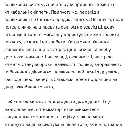
пошукових систем, значить були прийнятні позиції і
клікабельні сніппети. Припустимо, перехід з
пошуковика по близько продає запитом. По-друге, після
потрапляння на цільову (а раптом не зовсім цільову)
сторінки інтернет магазину користувач може зробити
покупку, а може і не зробити. Остаточне рішення
залежить від тонни факторів: ціни, описи, способу
доставки, наявності на складі, сезонності, настрою
клієнта, стану здоров’я, наявності грошей, вчорашнього
побачення з дівчиною, позавчерашей лазні з друзями,
сьогоднішньої вечері з батьками, нової подряпини на
двері улюбленого авто, …
Цей список можна продовжувати дуже довго. І що
найголовніше, оптимізатор, який займається
залученням тематичного трафіку, ніяк не може
вплинути на дії користувача після того, як він потрапив