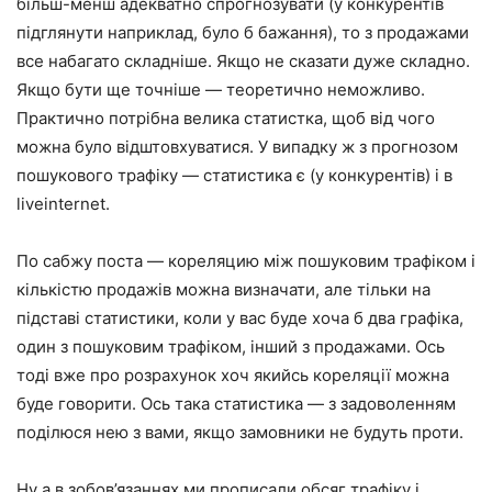
більш-менш адекватно спрогнозувати (у конкурентів
підглянути наприклад, було б бажання), то з продажами
все набагато складніше. Якщо не сказати дуже складно.
Якщо бути ще точніше — теоретично неможливо.
Практично потрібна велика статистка, щоб від чого
можна було відштовхуватися. У випадку ж з прогнозом
пошукового трафіку — статистика є (у конкурентів) і в
liveinternet.
По сабжу поста — кореляцию між пошуковим трафіком і
кількістю продажів можна визначати, але тільки на
підставі статистики, коли у вас буде хоча б два графіка,
один з пошуковим трафіком, інший з продажами. Ось
тоді вже про розрахунок хоч якийсь кореляції можна
буде говорити. Ось така статистика — з задоволенням
поділюся нею з вами, якщо замовники не будуть проти.
Ну а в зобов’язаннях ми прописали обсяг трафіку і