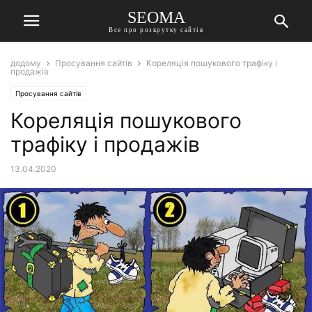
SEOMA
Все про розкрутку сайтів
додому
Просування сайтів
Кореляція пошукового трафіку і
продажів
Просування сайтів
Кореляція пошукового
трафіку і продажів
13.04.2020