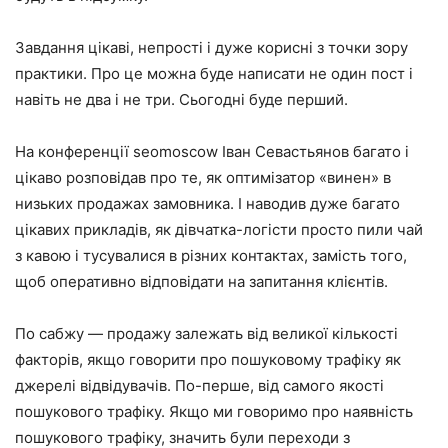
Завдання цікаві, непрості і дуже корисні з точки зору
практики. Про це можна буде написати не один пост і
навіть не два і не три. Сьогодні буде перший.
На конференції seomoscow Іван Севастьянов багато і
цікаво розповідав про те, як оптимізатор «винен» в
низьких продажах замовника. І наводив дуже багато
цікавих прикладів, як дівчатка-логісти просто пили чай
з кавою і тусувалися в різних контактах, замість того,
щоб оперативно відповідати на запитання клієнтів.
По сабжу — продажу залежать від великої кількості
факторів, якщо говорити про пошуковому трафіку як
джерелі відвідувачів. По-перше, від самого якості
пошукового трафіку. Якщо ми говоримо про наявність
пошукового трафіку, значить були переходи з