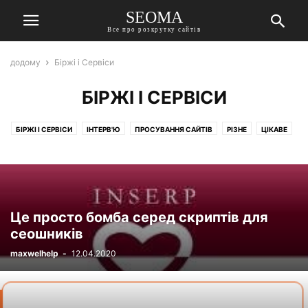
SEOMA
Все про розкрутку сайтів
додому
Біржі і Сервіси
БІРЖІ І СЕРВІСИ
БІРЖІ І СЕРВІСИ
ІНТЕРВ'Ю
ПРОСУВАННЯ САЙТІВ
РІЗНЕ
ЦІКАВЕ
Це просто бомба серед скриптів для
сеошників
maxwelhelp
-
12.04.2020