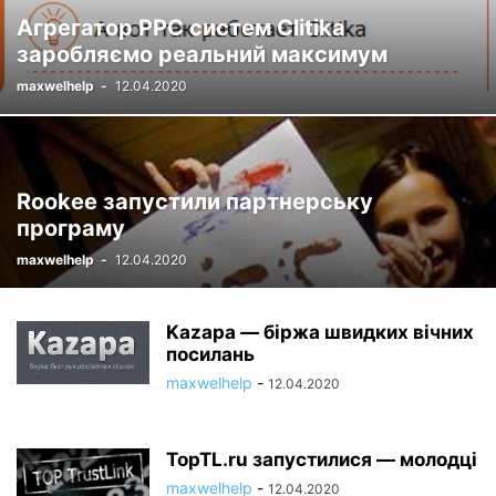
Агрегатор PPC систем Clitika
заробляємо реальний максимум
maxwelhelp
-
12.04.2020
Rookee запустили партнерську
програму
maxwelhelp
-
12.04.2020
Kazapa — біржа швидких вічних
посилань
maxwelhelp
-
12.04.2020
TopTL.ru запустилися — молодці
maxwelhelp
-
12.04.2020