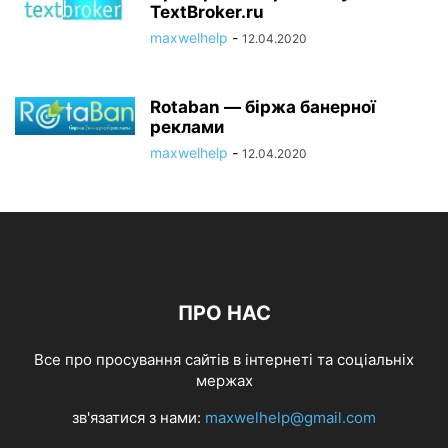
TextBroker.ru
maxwelhelp
-
12.04.2020
Rotaban — біржа банерної
реклами
maxwelhelp
-
12.04.2020
ПРО НАС
Все про просування сайтів в інтернеті та соціальніх
мержах
зв'язатися з нами:
maxwelhelp@gmail.com