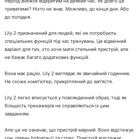
період знижок відкритим на деякий час. Як довго це
триватиме? Ніхто не знає. Можливо, до кінця дня. Або
до полудня.
Lily 2 призначений для людей, які не потребують
спеціальних функцій під час тренувань. Це відмінний
варіант для тих, хто хоче мати стильний пристрій, але
не бажає багато додаткових функцій.
Вона має рацію. Lily 2 виглядає як звичайний годинник.
Не схоже комп’ютер, прикріплений до зап’ястя.
Lily 2 легко вписується у повсякденний образ, тоді як
більшість тренажерів не справляються із цим
завданням.
Але це не означає, що пристрій марний. Воно відстежує
сон, рівень hidратації та стрес. Пристрій відстежує