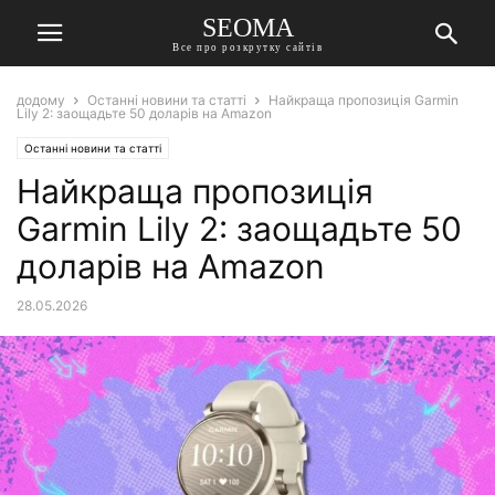
SEOMA
Все про розкрутку сайтів
додому
Останні новини та статті
Найкраща пропозиція Garmin
Lily 2: заощадьте 50 доларів на Amazon
Останні новини та статті
Найкраща пропозиція
Garmin Lily 2: заощадьте 50
доларів на Amazon
28.05.2026