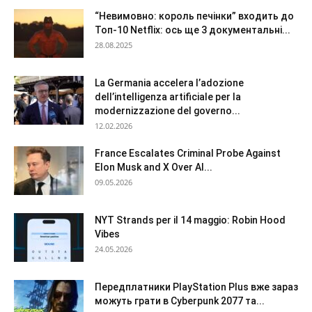
“Невимовно: король печінки” входить до
Топ-10 Netflix: ось ще 3 документальні...
28.08.2025
La Germania accelera l’adozione
dell’intelligenza artificiale per la
modernizzazione del governo...
12.02.2026
France Escalates Criminal Probe Against
Elon Musk and X Over AI...
09.05.2026
NYT Strands per il 14 maggio: Robin Hood
Vibes
24.05.2026
Передплатники PlayStation Plus вже зараз
можуть грати в Cyberpunk 2077 та...