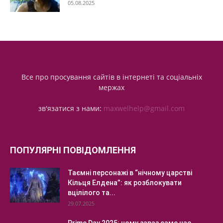
05.08.2025
Все про просування сайтів в інтернеті та соціальніх
мержах
зв'язатися з нами:
maxwelhelp@gmail.com
ПОПУЛЯРНІ ПОВІДОМЛЕННЯ
Таємні персонажі в “нічному царстві
Кільця Елдена”: як розблокувати
вцілілого та...
29.07.2025
Prime Day 2025: чому зараз саме час