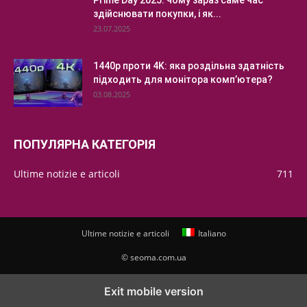
здійснювати покупки, і як...
23.07.2025
1440p проти 4K: яка роздільна здатність
підходить для монітора комп’ютера?
03.08.2025
ПОПУЛЯРНА КАТЕГОРІЯ
Ultime notizie e articoli
711
Ultime notizie e articoli
Italiano
© seoma.com.ua
Exit mobile version