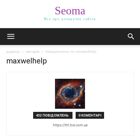
Seoma
Все про розкрутку сайтів
додому
авторів
повідомлень по maxwelhelp
maxwelhelp
432 ПОВІДОМЛЕНЬ
0 КОМЕНТАРІ
https://ttt.1ca.com.ua