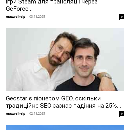
ігри Steam для трансляції через
GeForce...
maxwelhelp
-
03.11.2025
0
Geostar є піонером GEO, оскільки
традиційне SEO зазнає падіння на 25%...
maxwelhelp
-
02.11.2025
0