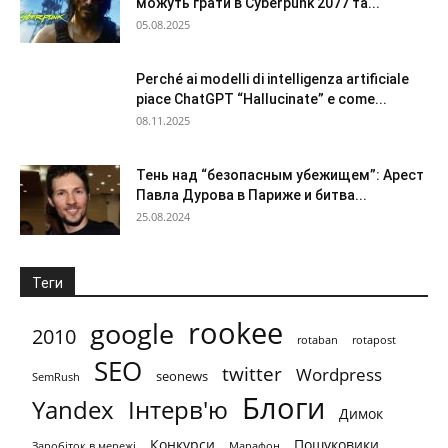
можуть грати в Cyberpunk 2077 та...
05.08.2025
Perché ai modelli di intelligenza artificiale
piace ChatGPT “Hallucinate” e come...
08.11.2025
Тень над “безопасным убежищем”: Арест
Павла Дурова в Париже и битва...
25.08.2024
Теги
rookee
google
2010
rotaban
rotapost
SEO
twitter
Wordpress
seonews
SemRush
Блоги
Yandex
Інтерв'ю
Димок
Конкурси
Пошуковики
Заробіток в мережі
Марафон