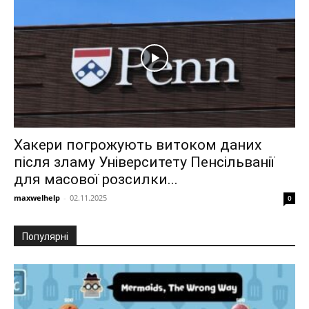
Хакери погрожують витоком даних
після зламу Університету Пенсільванії
для масової розсилки...
maxwelhelp
-
02.11.2025
0
Популярні