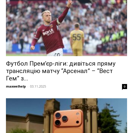
Футбол Прем’єр-ліги: дивіться пряму
трансляцію матчу “Арсенал” – “Вест
Гем” з...
maxwelhelp
-
03.11.2025
0