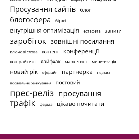
Просування сайтів
блог
блогосфера
біржі
внутрішня оптимізація
запити
естафета
заробіток
зовнішні посилання
конференції
контент
ключові слова
лайфхак
копірайтинг
маркетинг
монетизація
новий рік
партнерка
оффлайн
подкаст
постовий
посилальне ранжування
прес-реліз
просування
трафік
цікаво почитати
фарма