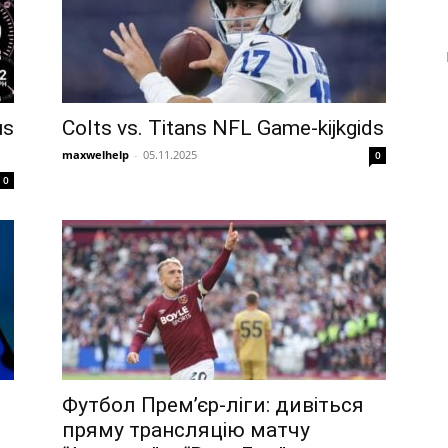
us
Colts vs. Titans NFL Game-kijkgids
maxwelhelp
-
05.11.2025
0
0
Футбол Прем’єр-ліги: дивіться
пряму трансляцію матчу