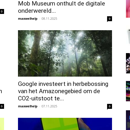
Mob Museum onthult de digitale
onderwereld...
0
maxwelhelp
-
08.11.2025
0
Google investeert in herbebossing
n
van het Amazonegebied om de
CO2-uitstoot te...
maxwelhelp
-
07.11.2025
0
0