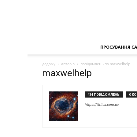
ПРОСУВАННЯ СА
додому
авторів
повідомлень по maxwelhelp
maxwelhelp
434 ПОВІДОМЛЕНЬ
0 К
https://ttt.1ca.com.ua