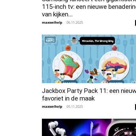
115-inch tv: een nieuwe benaderin
van kijken...
maxwelhelp
-
06.11.2025
Jackbox Party Pack 11: een nieu
favoriet in de maak
maxwelhelp
-
05.11.2025