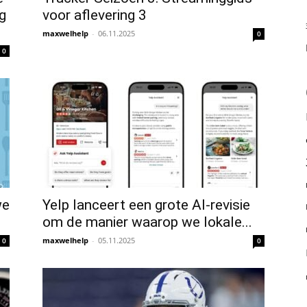
g
voor aflevering 3
maxwelhelp
-
06.11.2025
0
0
we
Yelp lanceert een grote AI-revisie
om de manier waarop we lokale...
maxwelhelp
-
05.11.2025
0
0