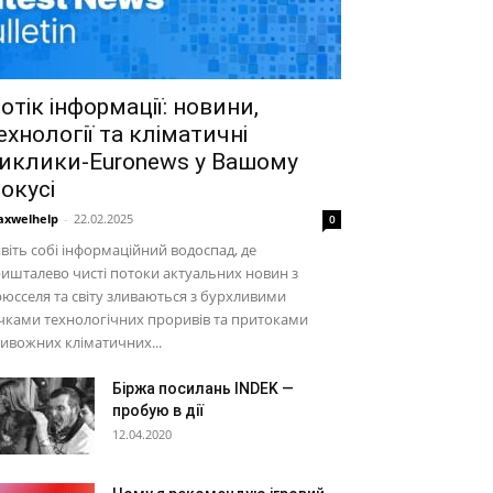
отік інформації: новини,
ехнології та кліматичні
иклики-Euronews у Вашому
окусі
xwelhelp
-
22.02.2025
0
віть собі інформаційний водоспад, де
ишталево чисті потоки актуальних новин з
юсселя та світу зливаються з бурхливими
чками технологічних проривів та притоками
ивожних кліматичних...
Біржа посилань INDEK —
пробую в дії
12.04.2020