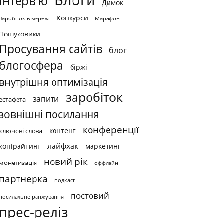
Блоги
Інтерв'ю
Димок
Конкурси
Заробіток в мережі
Марафон
Пошуковики
Просування сайтів
блог
блогосфера
біржі
внутрішня оптимізація
заробіток
запити
естафета
зовнішні посилання
конференції
контент
ключові слова
лайфхак
копірайтинг
маркетинг
новий рік
монетизація
оффлайн
партнерка
подкаст
постовий
посилальне ранжування
прес-реліз