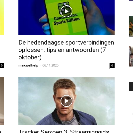
De hedendaagse sportverbindingen
oplossen: tips en antwoorden (7
oktober)
maxwelhelp
-
06.11.2025
0
0
e
Tracker Seizoen 3: Streaminggids