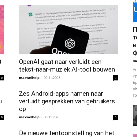
П
т
в
ф
0
OpenAI gaat naar verluidt een
ma
tekst-naar-muziek AI-tool bouwen
Уя
кр
maxwelhelp
-
09.11.2025
0
0
Бр
рі
Zes Android-apps namen naar
тр
u
verluidt gesprekken van gebruikers
op
maxwelhelp
-
08.11.2025
0
0
De nieuwe tentoonstelling van het