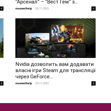
“Арсенал” – “Вест Гем” з...
maxwelhelp
-
03.11.2025
0
0
Nvidia дозволить вам додавати
власні ігри Steam для трансляції
через GeForce...
maxwelhelp
-
03.11.2025
0
0