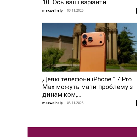
10. Ось ваші варіанти
maxwelhelp
-
03.11.2025
Деякі телефони iPhone 17 Pro
Max можуть мати проблему з
динаміком,...
maxwelhelp
-
03.11.2025