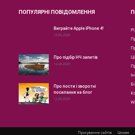
ПОПУЛЯРНІ ПОВІДОМЛЕННЯ
П
Виграйте Apple iPhone 4!
Р
13.04.2020
П
П
Ц
Про підбір НЧ запитів
12.04.2020
П
І
Бі
Про пости і зворотні
посилання на блог
К
12.04.2020
W
Просування сайтів
Цікаве