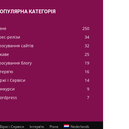
ОПУЛЯРНА КАТЕГОРІЯ
ізне
250
рес-релізи
34
росування сайтів
32
ікаве
25
росування блогу
19
нтерв'ю
16
ржі і Сервіси
14
онкурси
9
ordpress
7
Біржі і Сервіси
Інтерв’ю
Різне
Nederlands