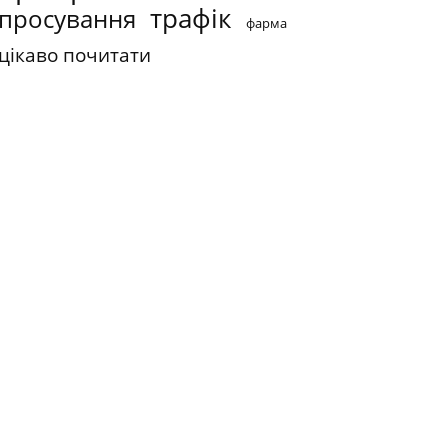
трафік
просування
фарма
цікаво почитати