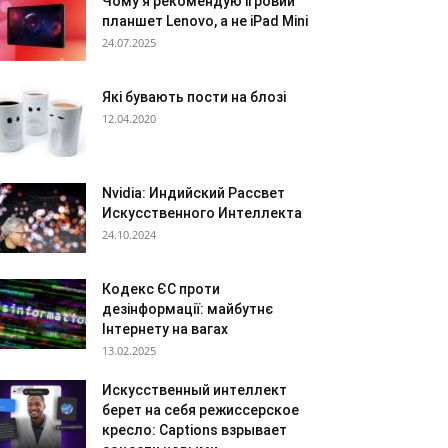
Чому я рекомендую ігровий
планшет Lenovo, а не iPad Mini
24.07.2025
Які бувають пости на блозі
12.04.2020
Nvidia: Индийский Рассвет
Искусственного Интеллекта
24.10.2024
Кодекс ЄС проти
дезінформації: майбутнє
Інтернету на вагах
13.02.2025
Искусственный интеллект
берет на себя режиссерское
кресло: Captions взрывает