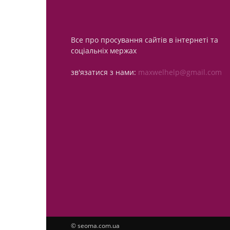
Все про просування сайтів в інтернеті та
соціальніх мержах
зв'язатися з нами:
maxwelhelp@gmail.com
© seoma.com.ua