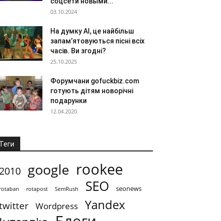
соцсети новыми...
03.10.2024
На думку AI, це найбільш
запам’ятовуються пісні всіх
часів. Ви згодні?
25.10.2025
Форумчани gofuckbiz.com
готують дітям новорічні
подарунки
12.04.2020
Теги
rookee
google
2010
SEO
seonews
rotaban
rotapost
SemRush
Yandex
twitter
Wordpress