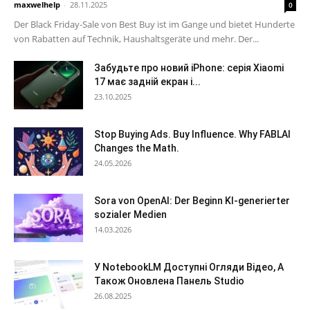
maxwelhelp
-
28.11.2025
0
Der Black Friday-Sale von Best Buy ist im Gange und bietet Hunderte
von Rabatten auf Technik, Haushaltsgeräte und mehr. Der...
Забудьте про новий iPhone: серія Xiaomi
17 має задній екран і...
23.10.2025
Stop Buying Ads. Buy Influence. Why FABLAI
Changes the Math.
24.05.2026
Sora von OpenAI: Der Beginn KI-generierter
sozialer Medien
14.03.2026
У NotebookLM Доступні Огляди Відео, А
Також Оновлена Панель Studio
26.08.2025