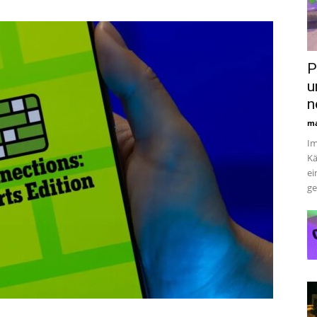
P
u
n
ma
Im
Kä
ei
ge