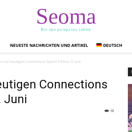
Seoma
Все про розкрутку сайтів
NEUESTE NACHRICHTEN UND ARTIKEL
DEUTSCH
n zur heutigen Connections Sports Edition, 5. Juni
eutigen Connections
. Juni
10