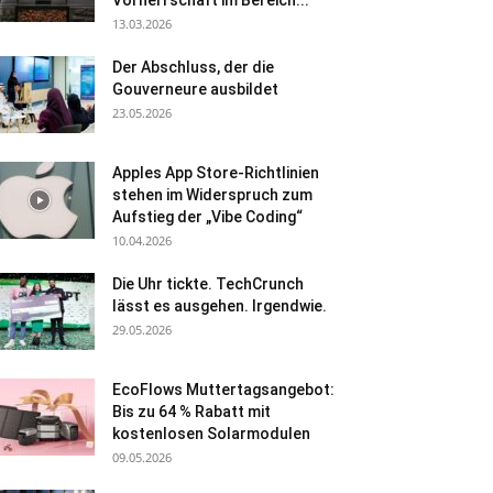
Vorherrschaft im Bereich...
13.03.2026
Der Abschluss, der die
Gouverneure ausbildet
23.05.2026
Apples App Store-Richtlinien
stehen im Widerspruch zum
Aufstieg der „Vibe Coding“
10.04.2026
Die Uhr tickte. TechCrunch
lässt es ausgehen. Irgendwie.
29.05.2026
EcoFlows Muttertagsangebot:
Bis zu 64 % Rabatt mit
kostenlosen Solarmodulen
09.05.2026