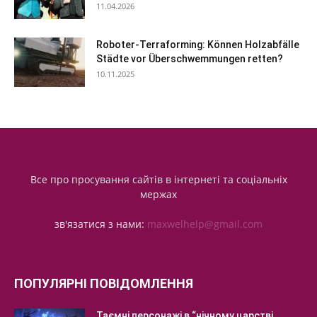
11.04.2026
Roboter-Terraforming: Können Holzabfälle
Städte vor Überschwemmungen retten?
10.11.2025
Все про просування сайтів в інтернеті та соціальніх
мержах
зв'язатися з нами:
maxwelhelp@gmail.com
ПОПУЛЯРНІ ПОВІДОМЛЕННЯ
Таємні персонажі в “нічному царстві