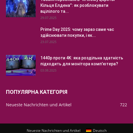
Кільця Елдена”: як розблокувати
вцілілого та...
29.07.2025
Prime Day 2025: чому зараз саме час
здійснювати покупки, і як...
23.07.2025
1440p проти 4K: яка роздільна здатність
підходить для монітора комп’ютера?
03.08.2025
ПОПУЛЯРНА КАТЕГОРІЯ
Neueste Nachrichten und Artikel
722
Neueste Nachrichten und Artikel
Deutsch