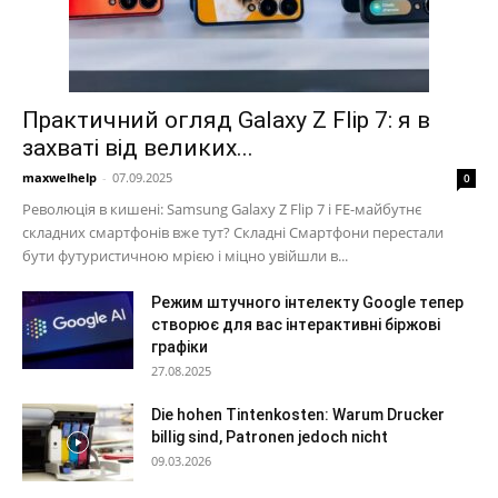
Практичний огляд Galaxy Z Flip 7: я в
захваті від великих...
maxwelhelp
-
07.09.2025
0
Революція в кишені: Samsung Galaxy Z Flip 7 і FE-майбутнє
складних смартфонів вже тут? Складні Смартфони перестали
бути футуристичною мрією і міцно увійшли в...
Режим штучного інтелекту Google тепер
створює для вас інтерактивні біржові
графіки
27.08.2025
Die hohen Tintenkosten: Warum Drucker
billig sind, Patronen jedoch nicht
09.03.2026