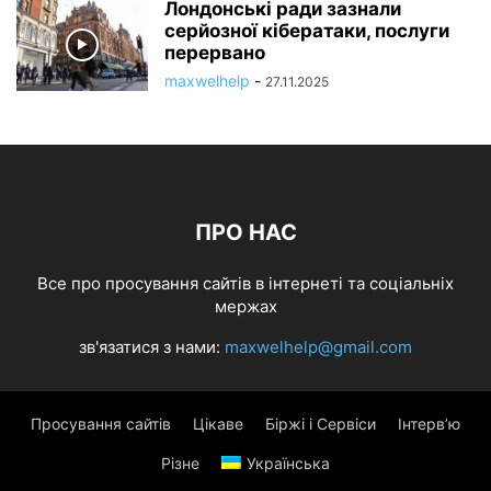
Лондонські ради зазнали
серйозної кібератаки, послуги
перервано
maxwelhelp
-
27.11.2025
ПРО НАС
Все про просування сайтів в інтернеті та соціальніх
мержах
зв'язатися з нами:
maxwelhelp@gmail.com
Просування сайтів
Цікаве
Біржі і Сервіси
Інтерв’ю
Різне
Українська