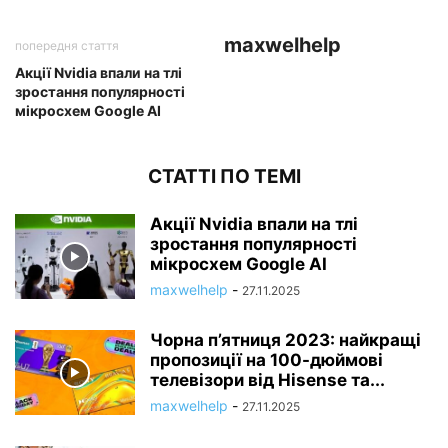
maxwelhelp
попередня стаття
Акції Nvidia впали на тлі
зростання популярності
мікросхем Google AI
СТАТТІ ПО ТЕМІ
Акції Nvidia впали на тлі
зростання популярності
мікросхем Google AI
maxwelhelp
-
27.11.2025
Чорна п’ятниця 2023: найкращі
пропозиції на 100-дюймові
телевізори від Hisense та...
maxwelhelp
-
27.11.2025