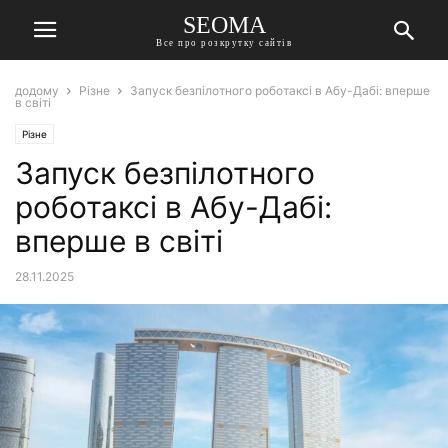
SEOMA
Все про розкрутку сайтів
додому
Різне
Запуск безпілотного роботаксі в Абу-Дабі: вперше
в світі
Різне
Запуск безпілотного
роботаксі в Абу-Дабі:
вперше в світі
28.11.2025