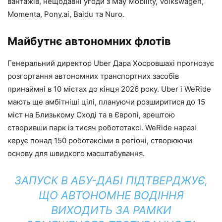
вантажів, нещодавні угоди з May Mobility, Volkswagen,
Momenta, Pony.ai, Baidu та Nuro.
Майбутнє автономних флотів
Генеральний директор Uber Дара Хосровшахі прогнозує
розгортання автономних транспортних засобів
принаймні в 10 містах до кінця 2026 року. Uber і WeRide
мають ще амбітніші цілі, плануючи розширитися до 15
міст на Близькому Сході та в Європі, зрештою
створивши парк із тисяч робототаксі. WeRide наразі
керує понад 150 роботаксіми в регіоні, створюючи
основу для швидкого масштабування.
ЗАПУСК В АБУ-ДАБІ ПІДТВЕРДЖУЄ,
ЩО АВТОНОМНЕ ВОДІННЯ
ВИХОДИТЬ ЗА РАМКИ