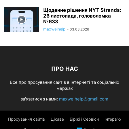
Щоденне рішення NYT Strands:
26 листопада, головоломка
№633
maxwelhelp
-
03.03.2026
ПРО НАС
Все про просування сайтів в інтернеті та соціальніх
мержах
зв'язатися з нами:
maxwelhelp@gmail.com
Просування сайтів
Цікаве
Біржі і Сервіси
Інтерв’ю