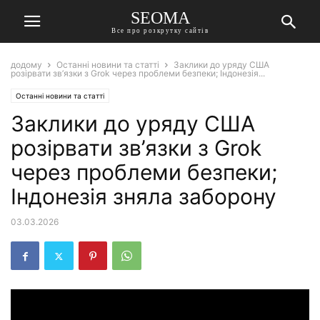
SEOMA
Все про розкрутку сайтів
додому
Останні новини та статті
Заклики до уряду США
розірвати зв’язки з Grok через проблеми безпеки; Індонезія...
Останні новини та статті
Заклики до уряду США
розірвати зв’язки з Grok
через проблеми безпеки;
Індонезія зняла заборону
03.03.2026