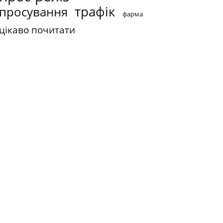
трафік
просування
фарма
цікаво почитати