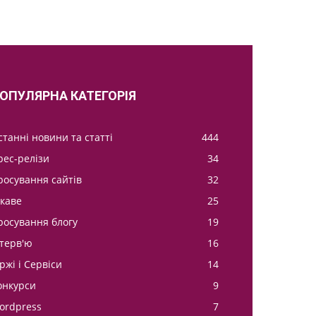
ОПУЛЯРНА КАТЕГОРІЯ
станні новини та статті
444
рес-релізи
34
росування сайтів
32
ікаве
25
росування блогу
19
нтерв'ю
16
ржі і Сервіси
14
онкурси
9
ordpress
7