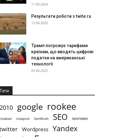
11.09.2024
Результати роботи з twite.ru
12.04.2020
Трамп погрожує тарифами
країнам, що вводять цифрові
податки на американські
технології
05.09.2025
Теги
rookee
google
2010
SEO
seonews
rotaban
rotapost
SemRush
Yandex
twitter
Wordpress