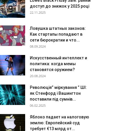
Lowe’s Black Friday Sale: ранній
доступ до знижок у 2025 році
22.11.2025
Ловушка штатных законов:
Как стартапы попадают в
сети бюрократии и что...
08.09.2024
Искусственный интеллект и
политика: когда мемы
становятся оружием?
20.08.2024
Революція” міркування ” ШІ:
як Стенфорд і Вашингтон
поставили під сумнів...
06.02.2025
Яблоко падает на налоговую
землю: Европейский суд
требует €13 млрд от...