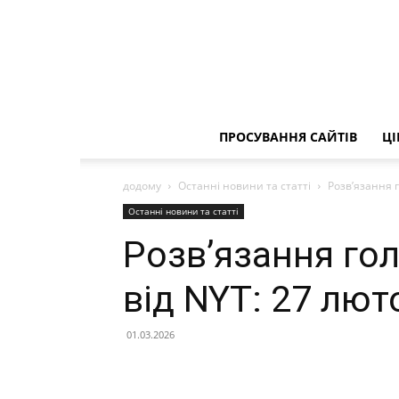
ПРОСУВАННЯ САЙТІВ
ЦІ
додому
Останні новини та статті
Розв’язання г
Останні новини та статті
Розв’язання го
від NYT: 27 лют
01.03.2026