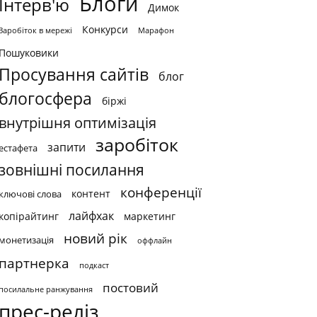
Блоги
Інтерв'ю
Димок
Конкурси
Заробіток в мережі
Марафон
Пошуковики
Просування сайтів
блог
блогосфера
біржі
внутрішня оптимізація
заробіток
запити
естафета
зовнішні посилання
конференції
контент
ключові слова
лайфхак
копірайтинг
маркетинг
новий рік
монетизація
оффлайн
партнерка
подкаст
постовий
посилальне ранжування
прес-реліз