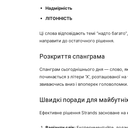
Надмірність
ЛІТОННІСТЬ
Ці слова відповідають темі “надто багато”
направити до остаточного рішення.
Розкриття спанграма
Спанграм сьогоднішнього дня — слово, я
починається з літери ‘Х’, розташованої н
звиваючись вниз і впоперек головоломки.
Швидкі поради для майбутні
Ефективне рішення Strands засноване на к
Варіанти слів:
Експериментуйте, додаючи