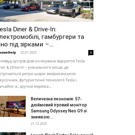
esla Diner & Drive-In:
лектромобілі, гамбургери та
іно під зірками –...
xwelhelp
-
22.07.2025
0
ллівуд зустрів довгоочікуване відкриття Tesla
ner & Drive-In – унікального місця, де
стрічається ретро-шарм американських
кусочних, футуристичні технології Tesla і,
ичайно ж, зручна мережа...
Величезна економія: 57-
дюймовий ігровий монітор
Samsung Odyssey Neo G9 зі
знижкою...
21.12.2025