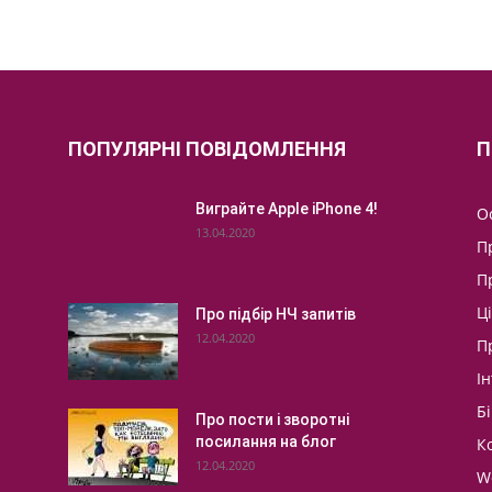
ПОПУЛЯРНІ ПОВІДОМЛЕННЯ
П
Виграйте Apple iPhone 4!
О
13.04.2020
П
П
Ц
Про підбір НЧ запитів
12.04.2020
П
І
Бі
Про пости і зворотні
посилання на блог
К
12.04.2020
W