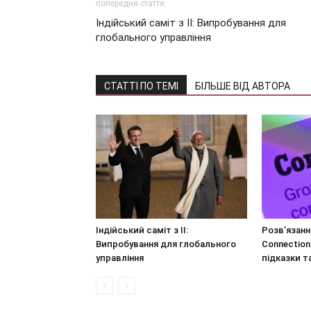
попередня стаття
Індійський саміт з ІІ: Випробування для
глобального управління
СТАТТІ ПО ТЕМІ
БІЛЬШЕ ВІД АВТОРА
Індійський саміт з ІІ:
Розв’язан
Випробування для глобального
Connection
управління
підказки т