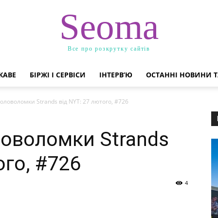
Seoma
Все про розкрутку сайтів
КАВЕ
БІРЖІ І СЕРВІСИ
ІНТЕРВ’Ю
ОСТАННІ НОВИНИ Т
оловоломки Strands від NYT: 27 лютого, #726
ловоломки Strands
ого, #726
4