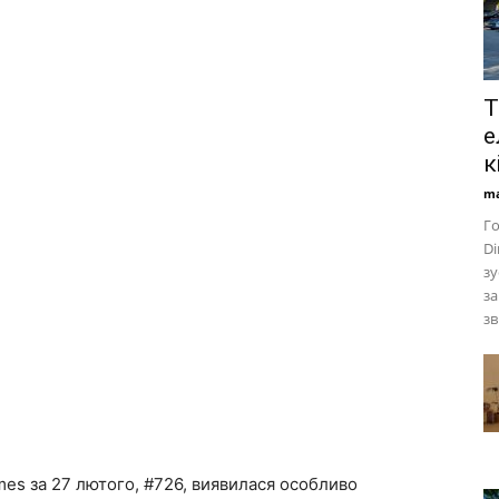
T
е
к
ma
Го
Di
зу
за
зв
mes за 27 лютого, #726, виявилася особливо