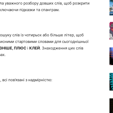
ала уважного розбору довших слів, щоб розкрити
 включаючи підказки та спанграм.
ошуку слів із чотирьох або більше літер, щоб
орисними стартовими словами для сьогоднішньої
ІЗНІШЕ, ПЛЮС
і
КЛЕЙ
. Знаходження цих слів
ах.
 всі пов’язані з надмірністю: