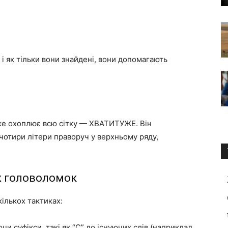
, і як тільки вони знайдені, вони допомагають
ке охоплює всю сітку — ХВАТИТУЖЕ. Він
а чотири літери праворуч у верхньому ряду,
х головоломок
ількох тактиках:
 суфікси, такі як “С” до існуючих слів (наприклад,