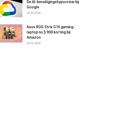
De AI-beveiligingshypocrisie bij
Google
26.05.2026
Asus ROG Strix G16 gaming-
laptop nu $ 900 korting bij
Amazon
02.02.2026