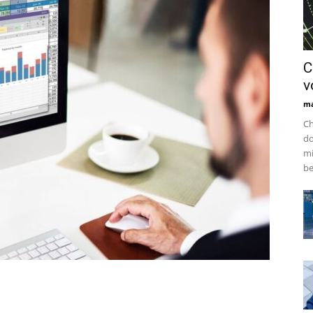
C
v
ma
Ch
do
mi
be