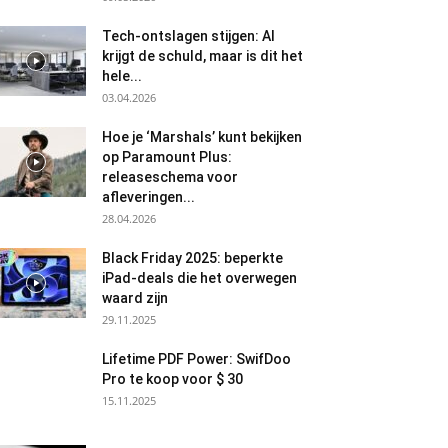
Tech-ontslagen stijgen: AI
krijgt de schuld, maar is dit het
hele...
03.04.2026
Hoe je ‘Marshals’ kunt bekijken
op Paramount Plus:
releaseschema voor
afleveringen...
28.04.2026
Black Friday 2025: beperkte
iPad-deals die het overwegen
waard zijn
29.11.2025
Lifetime PDF Power: SwifDoo
Pro te koop voor $ 30
15.11.2025