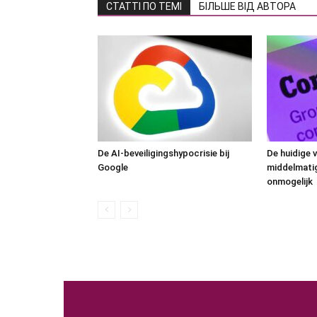
СТАТТІ ПО ТЕМІ
БІЛЬШЕ ВІД АВТОРА
De AI-beveiligingshypocrisie bij
De huidige v
Google
middelmatig 
onmogelijk