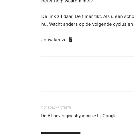
Beter nog: waarom niet?
De link zit daar. De timer tikt. Als u een s
nu. Wacht anders op de volgende cyclus en 
Jouw keuze. 🖥️
попередня стаття
De AI-beveiligingshypocrisie bij Google