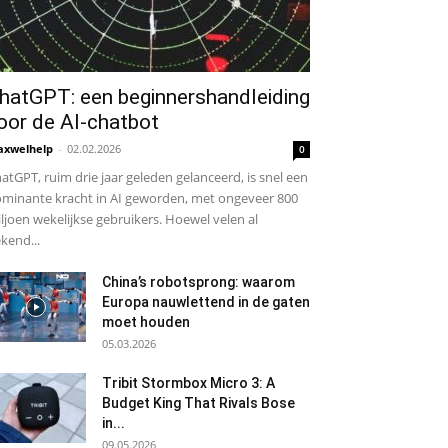
hatGPT: een beginnershandleiding
oor de AI-chatbot
xwelhelp
-
02.02.2026
0
atGPT, ruim drie jaar geleden gelanceerd, is snel een
minante kracht in AI geworden, met ongeveer 800
ljoen wekelijkse gebruikers. Hoewel velen al
kend...
China’s robotsprong: waarom
Europa nauwlettend in de gaten
moet houden
05.03.2026
Tribit Stormbox Micro 3: A
Budget King That Rivals Bose
in...
09.05.2026