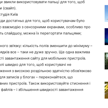
и звикли використовувати пальці для того, щоб
 (свайп).
тудія Київ
жди достатньо для того, щоб користувачам було
ро взаємодію з сенсорними екранами, особливо про
ють слайдшоу, можна їх перегортати пальцями;
ного зв’язку: кількість полів зменшити до мінімуму –
рядків все – таки не дуже зручно. Ще одна важлива
сті завантаження сайту для мобільних пристроїв.
лі швидко для того, щоб користувачі не
аження з високою роздільною здатністю обов’язково
ля записів у блогах – переконайтеся, що
вних пристроїв. Також використовуйте стиснення і
айлів – і збільшення швидкості завантаження