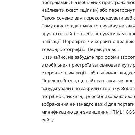
програмами. На мобільних пристроях люд
наблизити (жест «щіпка») або перегорнути
Також хочемо вам порекомендувати веб с
Тому одного адаптивного дизайну не зав
зручно на сайті – треба подумати саме п
навігації. Перевірте, чи коректно працю
товари, фотографії… Перевірте всі.
І, звичайно, не забудьте про форми зворот
з мобільних пристроїв заповнювати купу 
сторона оптимізації – збільшення швидко
Переконайтеся, що сайт вантажиться дово
занудьгували і не закрили сторінку. Зобр
потрібно стискати, це особливо важливо д
зображення не занадто важкі для портати
минификацию для зменшення HTML і CSS ф
сайту.