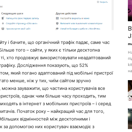
В
J
ту і бачите, що органічний трафік падає, саме час
ma
Більше того – сайти, у яких є тільки десктопна
На
у ті, хто продовжує використовувати неадаптований
пі
ki
 трафіку. Дослідження показують, що 52%
на
том, який погано адаптований під мобільні пристрої
агато менше, ніж у тих, чиїм сайтом зручно
о, можна зауважити, що частина користувачів все
пристроїв, однак чим більше часу проходить, тим
виходять в інтернет з мобільних пристроїв – і серед
читачів. Початок року – найкращий час для того,
айбільших відмінностей між десктопними і
к за допомогою них користувач взаємодіє з