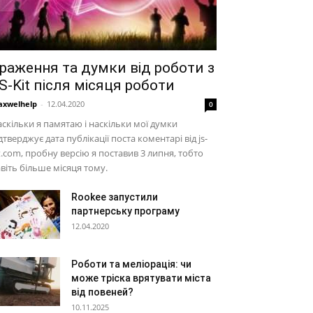
раження та думки від роботи з
S-Kit після місяця роботи
xwelhelp
-
12.04.2020
0
скільки я памятаю і наскільки мої думки
дтверджує дата публікації поста коментарі від js-
t.com, пробну версію я поставив 3 липня, тобто
віть більше місяця тому.
Rookee запустили
партнерську програму
12.04.2020
Роботи та меліорація: чи
може тріска врятувати міста
від повеней?
10.11.2025