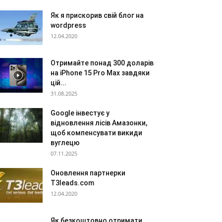
Як я прискорив свій блог на
wordpress
12.04.2020
Отримайте понад 300 доларів
на iPhone 15 Pro Max завдяки
цій...
31.08.2025
Google інвестує у
відновлення лісів Амазонки,
щоб компенсувати викиди
вуглецю
07.11.2025
Оновлення партнерки
T3leads.com
12.04.2020
Як безкоштовно отримати