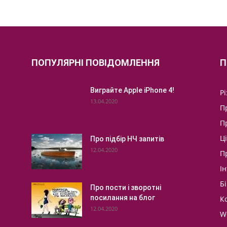
ПОПУЛЯРНІ ПОВІДОМЛЕННЯ
П
Виграйте Apple iPhone 4!
Р
13.04.2020
П
П
Ц
Про підбір НЧ запитів
12.04.2020
П
І
Бі
Про пости і зворотні
посилання на блог
К
12.04.2020
W