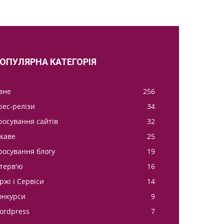
ОПУЛЯРНА КАТЕГОРІЯ
ізне
256
рес-релізи
34
росування сайтів
32
ікаве
25
росування блогу
19
нтерв'ю
16
ржі і Сервіси
14
онкурси
9
ordpress
7