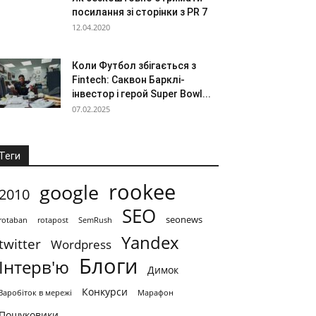
посилання зі сторінки з PR 7
12.04.2020
Коли Футбол збігається з
Fintech: Саквон Барклі-
інвестор і герой Super Bowl...
07.02.2025
Теги
rookee
google
2010
SEO
seonews
rotaban
rotapost
SemRush
Yandex
twitter
Wordpress
Блоги
Інтерв'ю
Димок
Конкурси
Заробіток в мережі
Марафон
Пошуковики