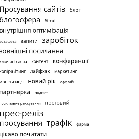
Просування сайтів
блог
блогосфера
біржі
внутрішня оптимізація
заробіток
запити
естафета
зовнішні посилання
конференції
контент
ключові слова
лайфхак
копірайтинг
маркетинг
новий рік
монетизація
оффлайн
партнерка
подкаст
постовий
посилальне ранжування
прес-реліз
трафік
просування
фарма
цікаво почитати