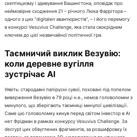
скептицизму і здивування Вашингтона, оповідає про
неймовірне сходження 21 – річного Люка Фаррітора –
одного з цих “digitalen авантюристів”, – і його перемогу
в конкурсі Vesuvius Challenge, яка стала своєрідним
ключем до цієї незвичайної політичної гри.
Таємничий виклик Везувію:
коли деревне вугілля
зустрічає AI
Уявіть: стародавні папірусні сувої, поховані під попелом
виверження Везувію в 79 році н.е., немов головоломки з
минулого, що зберігають таємниці минулої цивілізації.
Саме цю головоломку кинув перед світом інвестор в AI
нет Фрідман в рамках конкурсу Vesuvius Challenge. За
decrypt цих обвуглених фрагментів, за розшифровку їх