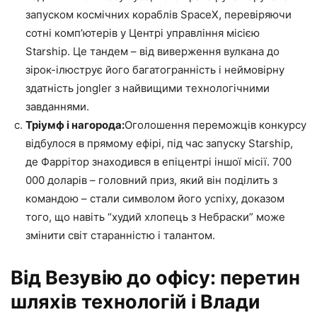
запуском космічних кораблів SpaceX, перевіряючи
сотні комп’ютерів у Центрі управління місією
Starship. Це тандем – від виверження вулкана до
зірок-ілюструє його багатогранність і неймовірну
здатність jongler з найвищими технологічними
завданнями.
Тріумф і нагорода:
Оголошення переможців конкурсу
відбулося в прямому ефірі, під час запуску Starship,
де Фаррітор знаходився в епіцентрі іншої місії. 700
000 доларів – головний приз, який він поділить з
командою – стали символом його успіху, доказом
того, що навіть “худий хлопець з Небраски” може
змінити світ старанністю і талантом.
Від Везувію до офісу: перетин
шляхів технологій і Влади