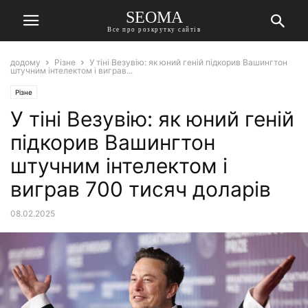
SEOMA
Все про розкрутку сайтів
додому
Різне
У тіні Везувію: як юний геній підкорив Вашингтон
штучним інтелектом і виграв...
Різне
У тіні Везувію: як юний геній
підкорив Вашингтон
штучним інтелектом і
виграв 700 тисяч доларів
08.02.2025