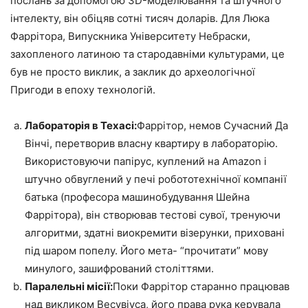
послань за допомогою 3D-моделювання та штучного
інтелекту, він обіцяв сотні тисяч доларів. Для Люка
Фаррітора, Випускника Університету Небраски,
захопленого латиною та стародавніми культурами, це
був не просто виклик, а заклик до археологічної
Пригоди в епоху технологій.
Лабораторія в Техасі:
Фаррітор, немов Сучасний Да
Вінчі, перетворив власну квартиру в лабораторію.
Використовуючи папірус, куплений на Amazon і
штучно обвуглений у печі робототехнічної компанії
батька (професора машинобудування Шейна
Фаррітора), він створював тестові сувої, тренуючи
алгоритми, здатні виокремити візерунки, приховані
під шаром попелу. Його мета- “прочитати” мову
минулого, зашифрований століттями.
Паралельні місії:
Поки Фаррітор старанно працював
над викликом Весувіуса, його права рука керувала