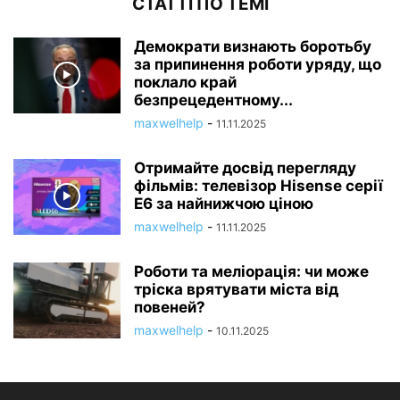
СТАТТІ ПО ТЕМІ
Демократи визнають боротьбу
за припинення роботи уряду, що
поклало край
безпрецедентному...
maxwelhelp
-
11.11.2025
Отримайте досвід перегляду
фільмів: телевізор Hisense серії
E6 за найнижчою ціною
maxwelhelp
-
11.11.2025
Роботи та меліорація: чи може
тріска врятувати міста від
повеней?
maxwelhelp
-
10.11.2025