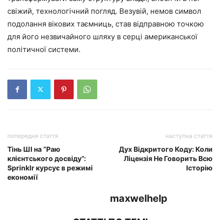
свіжий, технологічний погляд. Везувій, немов символ
подолання вікових таємниць, став відправною точкою
для його незвичайного шляху в серці американської
політичної системи.
попередня стаття
наступна стаття
Тінь ШІ на “Раю
Дух Відкритого Коду: Коли
клієнтського досвіду”:
Ліцензія Не Говорить Всю
Sprinklr курсує в режимі
Історію
економії
maxwelhelp