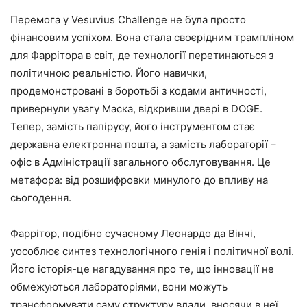
Перемога у Vesuvius Challenge не була просто
фінансовим успіхом. Вона стала своєрідним трампліном
для Фаррітора в світ, де технології перетинаються з
політичною реальністю. Його навички,
продемонстровані в боротьбі з кодами античності,
привернули увагу Маска, відкривши двері в DOGE.
Тепер, замість папірусу, його інструментом стає
державна електронна пошта, а замість лабораторії –
офіс в Адміністрації загального обслуговування. Це
метафора: від розшифровки минулого до впливу на
сьогодення.
Фаррітор, подібно сучасному Леонардо да Вінчі,
уособлює синтез технологічного генія і політичної волі.
Його історія-це нагадування про те, що інновації не
обмежуються лабораторіями, вони можуть
трансформувати саму структуру влади, вносячи в неї