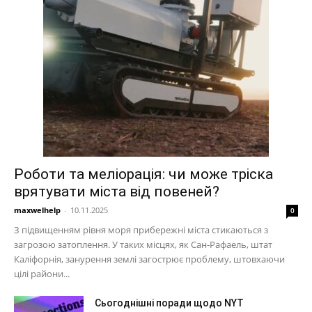
Роботи та меліорація: чи може тріска
врятувати міста від повеней?
maxwelhelp
-
10.11.2025
0
З підвищенням рівня моря прибережні міста стикаються з
загрозою затоплення. У таких місцях, як Сан-Рафаель, штат
Каліфорнія, занурення землі загострює проблему, штовхаючи
цілі райони...
Сьогоднішні поради щодо NYT