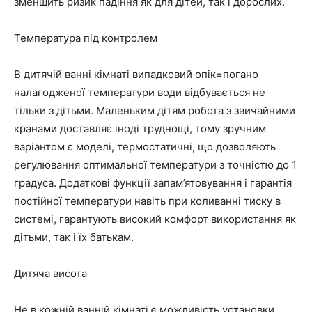
зменшить ризик падіння як для дітей, так і дорослих.
Температура під контролем
В дитячій ванні кімнаті випадковий опік=погано
налагодженої температури води відбувається не
тільки з дітьми. Маленьким дітям робота з звичайними
кранами доставляє іноді труднощі, тому зручним
варіантом є моделі, термостатичні, що дозволяють
регулювання оптимальної температури з точністю до 1
градуса. Додаткові функції запам’ятовування і гарантія
постійної температури навіть при коливанні тиску в
системі, гарантують високий комфорт використання як
дітьми, так і їх батькам.
Дитяча висота
Не в кожній ванній кімнаті є можливість установки