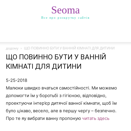
Seoma
Все про розкрутку сайтів
додому
ЩО ПОВИННО БУТИ У ВАННІЙ КІМНАТІ ДЛЯ ДИТИНИ
ЩО ПОВИННО БУТИ У ВАННІЙ
КІМНАТІ ДЛЯ ДИТИНИ
5-25-2018
Малюки швидко вчаться самостійності. Ми можемо
допомогти їм у боротьбі з гігієною, відповідно,
проектуючи інтер’єр дитячої ванної кімнати, щоб їм
було цікаво, весело, але в першу чергу – безпечно.
Про те яу вибрати ванну пропоную
читать здесь