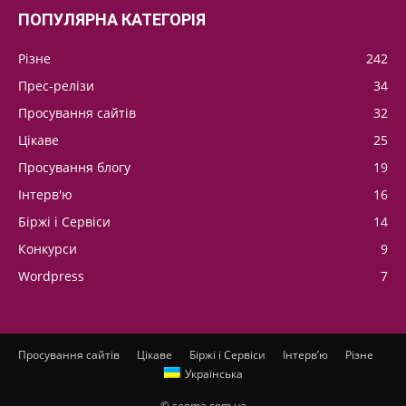
ПОПУЛЯРНА КАТЕГОРІЯ
Різне
242
Прес-релізи
34
Просування сайтів
32
Цікаве
25
Просування блогу
19
Інтерв'ю
16
Біржі і Сервіси
14
Конкурси
9
Wordpress
7
Просування сайтів
Цікаве
Біржі і Сервіси
Інтерв’ю
Різне
Українська
© seoma.com.ua