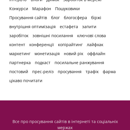
Конкурси
Марафон
Пошуковики
Просування сайтів
блог
блогосфера
біржі
внутрішня оптимізація
естафета
запити
заробіток
зовнішні посилання
ключові слова
контент
конференції
копірайтинг
лайфхак
маркетинг
монетизація
новий рік
оффлайн
партнерка
подкаст
посилальне ранжування
постовий
прес-реліз
просування
трафік
фарма
цікаво почитати
Все про просування сайтів в інтернеті та соціальніх
мержах