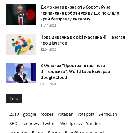
Демократи визнають боротьбу за
припинення роботи уряду, що поклало
край безпрецедентному...
11.11.2025
Нова девачка в офісі (частина 4) — взагалі
про дівчаток
12.04.2020
В Облаках “Пространственного
Интеллекта”: World Labs Выбирает
Google Cloud
09.10.2024
Теги
2010
google
rookee
rotaban
rotapost
SemRush
SEO
seonews
twitter
Wordpress
Yandex
Інтерв'ю
Блоги
Димок
Заробіток в мережі