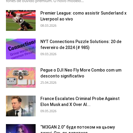
fones de ouvido premium. O novo modelo...
Premier League: como assistir Sunderland x
Liverpool ao vivo
08.03.2026
NYT Connections Puzzle Solutions: 20 de
fevereiro de 2024 (# 985)
09.03.2026
Pegue o DJI Neo Fly More Combo com um
desconto significativo
25.04.2026
France Escalates Criminal Probe Against
Elon Musk and X Over AI...
09.05.2026
“M3GAN 2.0” буде потоком на цьому
тижні. Ось як дивитися