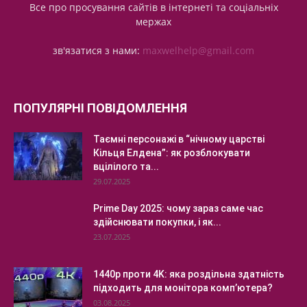
Все про просування сайтів в інтернеті та соціальніх
мержах
зв'язатися з нами:
maxwelhelp@gmail.com
ПОПУЛЯРНІ ПОВІДОМЛЕННЯ
Таємні персонажі в “нічному царстві
Кільця Елдена”: як розблокувати
вцілілого та...
29.07.2025
Prime Day 2025: чому зараз саме час
здійснювати покупки, і як...
23.07.2025
1440p проти 4K: яка роздільна здатність
підходить для монітора комп’ютера?
03.08.2025