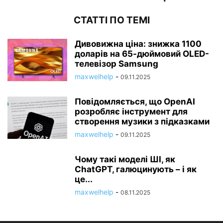
СТАТТІ ПО ТЕМІ
Дивовижна ціна: знижка 1100
доларів на 65-дюймовий OLED-
телевізор Samsung
maxwelhelp
-
09.11.2025
Повідомляється, що OpenAI
розробляє інструмент для
створення музики з підказками
maxwelhelp
-
09.11.2025
Чому такі моделі ШІ, як
ChatGPT, галюцинують – і як
це...
maxwelhelp
-
08.11.2025