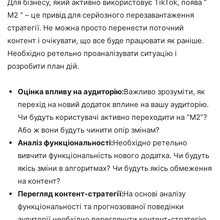
Для бізнесу, який активно використовує TikTok, поява ”
M2 ” – це привід для серйозного перезавантаження
стратегії. Не можна просто перенести поточний
контент і очікувати, що все буде працювати як раніше.
Необхідно ретельно проаналізувати ситуацію і
розробити план дій.
Оцінка впливу на аудиторію:
Важливо зрозуміти, як
перехід на новий додаток вплине на вашу аудиторію.
Чи будуть користувачі активно переходити на “M2”?
Або ж вони будуть чинити опір змінам?
Аналіз функціональності:
Необхідно ретельно
вивчити функціональність нового додатка. Чи будуть
якісь зміни в алгоритмах? Чи будуть якісь обмеження
на контент?
Перегляд контент-стратегії:
На основі аналізу
функціональності та прогнозованої поведінки
аудиторії необхідно переглянути контент-стратегію.