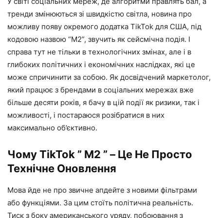
У світі соціальних мереж, де алгоритми правлять бал, а
тренди змінюються зі швидкістю світла, новина про
можливу появу окремого додатка TikTok для США, під
кодовою назвою “M2”, звучить як сейсмічна подія. І
справа тут не тільки в технологічних змінах, але і в
глибоких політичних і економічних наслідках, які це
може спричинити за собою. Як досвідчений маркетолог,
який працює з брендами в соціальних мережах вже
більше десяти років, я бачу в цій події як ризики, так і
можливості, і постараюся розібратися в них
максимально об’єктивно.
Чому TikTok ” M2 ” – Це Не Просто
Технічне Оновлення
Мова йде не про звичне апдейте з новими фільтрами
або функціями. За цим стоїть політична реальність.
Тиск з боку американського уряду, побоювання з