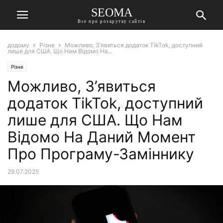
SEOMA
Все про розкрутку сайтів
додому
Різне
Можливо, З’явиться додаток TikTok, доступний
лише для США. Що Нам Відомо На...
Різне
Можливо, З’явиться
додаток TikTok, доступний
лише для США. Що Нам
Відомо На Даний Момент
Про Програму-Заміннику
29.07.2025