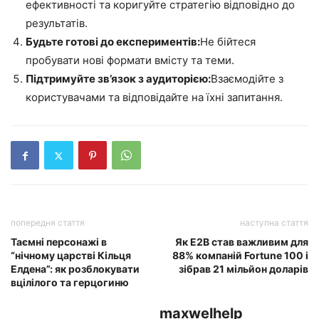
ефективності та коригуйте стратегію відповідно до
результатів.
Будьте готові до експериментів:
Не бійтеся
пробувати нові формати вмісту та теми.
Підтримуйте зв’язок з аудиторією:
Взаємодійте з
користувачами та відповідайте на їхні запитання.
попередня стаття
наступна стаття
Таємні персонажі в
Як E2B став важливим для
“нічному царстві Кільця
88% компаній Fortune 100 і
Елдена”: як розблокувати
зібрав 21 мільйон доларів
вцілілого та герцогиню
maxwelhelp