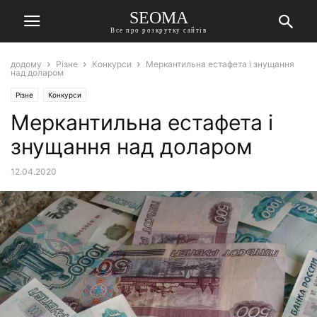
SEOMA
Все про розкрутку сайтів
додому
Різне
Конкурси
Меркантильна естафета і знущання
над доларом
Різне
Конкурси
Меркантильна естафета і
знущання над доларом
12.04.2020