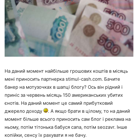
На даний момент найбільше грошових коштів в місяць
мені приносить партнерка stimul-cash.com. Бачите
банер на мотузочках в шапці блогу?
Ось він рідний і
приніс за червень місяць 150 американських убитих
єнотів. На даний момент це самий прибутковий
джерело доходу
. А якщо брати в цілому, то на даний
момент більше всього приносить сам блог і реклама на
ньому, потім
тітонька
бабуся сапа, потім seozavr. Інше
копійки, сенсу їх рахувати я не бачу.