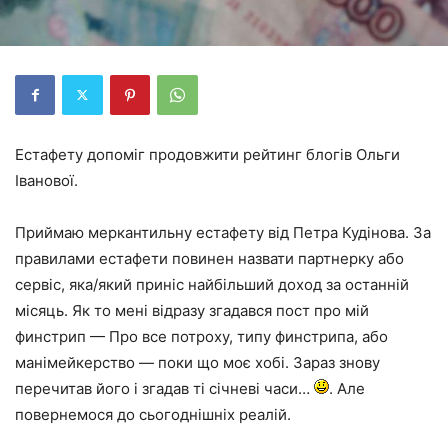
Естафету допоміг продовжити рейтинг блогів Ольги
Іванової.
Приймаю меркантильну естафету від Петра Кудінова. За
правилами естафети повинен назвати партнерку або
сервіс, яка/який приніс найбільший доход за останній
місяць. Як то мені відразу згадався пост про мій
финстрип — Про все потроху, типу финстрипа, або
манімейкерство — поки що моє хобі. Зараз знову
перечитав його і згадав ті січневі часи…
. Але
повернемося до сьогоднішніх реалій.