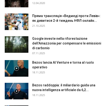
12.04.2020
Пряма трансляція «Ведмеді проти Левів»:
як дивитися 2-й тиждень НФЛ онлайн...
21.10.2025
Google investe nella riforestazione
dell’Amazzonia per compensare le emissioni
di carbonio
07.11.2025
Bezos lancia AI Venture e torna al ruolo
operativo
18.11.2025
Bezos raddoppia: il miliardario guida una
nuova intelligenza artificiale da 6,2...
18.11.2025