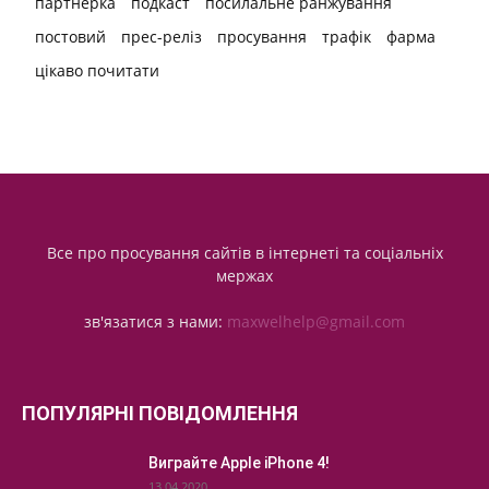
партнерка
подкаст
посилальне ранжування
постовий
прес-реліз
просування
трафік
фарма
цікаво почитати
Все про просування сайтів в інтернеті та соціальніх
мержах
зв'язатися з нами:
maxwelhelp@gmail.com
ПОПУЛЯРНІ ПОВІДОМЛЕННЯ
Виграйте Apple iPhone 4!
13.04.2020