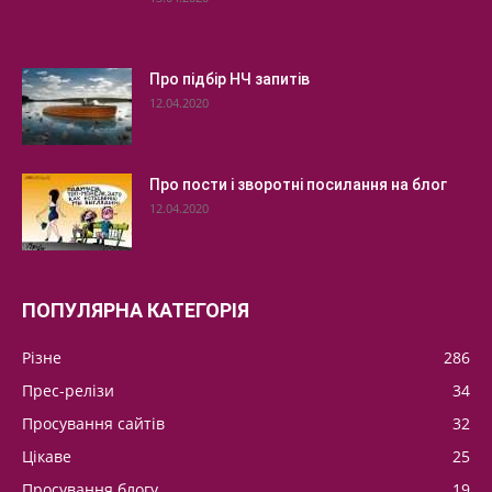
Про підбір НЧ запитів
12.04.2020
Про пости і зворотні посилання на блог
12.04.2020
ПОПУЛЯРНА КАТЕГОРІЯ
Різне
286
Прес-релізи
34
Просування сайтів
32
Цікаве
25
Просування блогу
19