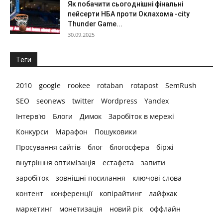
Як побачити сьогоднішні фінальні
пейсерти НБА проти Оклахома -city
Thunder Game...
30.09.2025
Теги
2010
google
rookee
rotaban
rotapost
SemRush
SEO
seonews
twitter
Wordpress
Yandex
Інтерв'ю
Блоги
Димок
Заробіток в мережі
Конкурси
Марафон
Пошуковики
Просування сайтів
блог
блогосфера
біржі
внутрішня оптимізація
естафета
запити
заробіток
зовнішні посилання
ключові слова
контент
конференції
копірайтинг
лайфхак
маркетинг
монетизація
новий рік
оффлайн