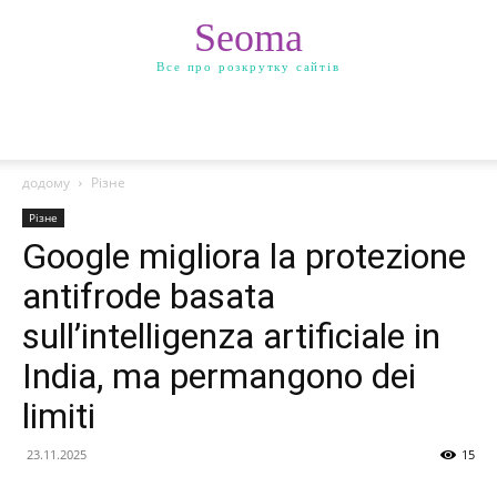
Seoma
Все про розкрутку сайтів
додому
Різне
Різне
Google migliora la protezione
antifrode basata
sull’intelligenza artificiale in
India, ma permangono dei
limiti
23.11.2025
15