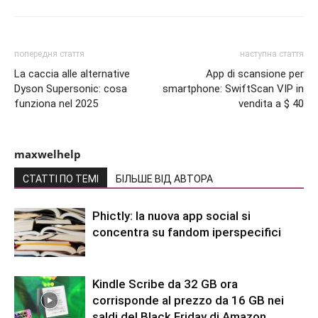
попередня стаття
наступна стаття
La caccia alle alternative
App di scansione per
Dyson Supersonic: cosa
smartphone: SwiftScan VIP in
funziona nel 2025
vendita a $ 40
maxwelhelp
СТАТТІ ПО ТЕМІ
БІЛЬШЕ ВІД АВТОРА
Phictly: la nuova app social si
concentra su fandom iperspecifici
Kindle Scribe da 32 GB ora
corrisponde al prezzo da 16 GB nei
saldi del Black Friday di Amazon