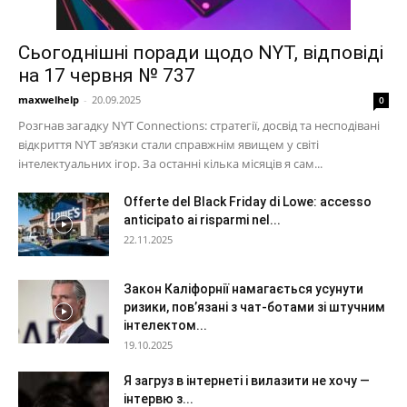
Сьогоднішні поради щодо NYT, відповіді
на 17 червня № 737
maxwelhelp
-
20.09.2025
0
Розгнав загадку NYT Connections: стратегії, досвід та несподівані
відкриття NYT зв’язки стали справжнім явищем у світі
інтелектуальних ігор. За останні кілька місяців я сам...
Offerte del Black Friday di Lowe: accesso
anticipato ai risparmi nel...
22.11.2025
Закон Каліфорнії намагається усунути
ризики, пов’язані з чат-ботами зі штучним
інтелектом...
19.10.2025
Я загруз в інтернеті і вилазити не хочу —
інтервю з...