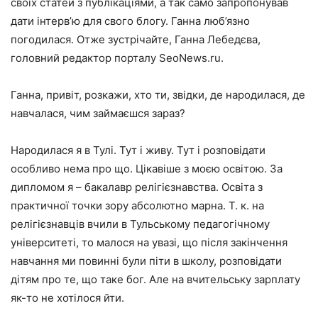
своїх статей з публікаціями, а так само запропонував
дати інтерв’ю для свого блогу. Ганна люб’язно
погодилася. Отже зустрічайте, Ганна Лебедєва,
головний редактор порталу SeoNews.ru.
Ганна, привіт, розкажи, хто ти, звідки, де народилася, де
навчалася, чим займаєшся зараз?
Народилася я в Тулі. Тут і живу. Тут і розповідати
особливо нема про що. Цікавіше з моєю освітою. За
дипломом я – бакалавр релігієзнавства. Освіта з
практичної точки зору абсолютно марна. Т. к. на
релігієзнавців вчили в Тульському педагогічному
університеті, то малося на увазі, що після закінчення
навчання ми повинні були піти в школу, розповідати
дітям про те, що таке бог. Але на вчительську зарплату
як-то не хотілося йти.