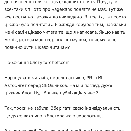
до пояснення для когось складних понять. По-друге,
все-таки є ті, хто про RageRank поняття не має. Тут же
все доступно і зрозуміло викладено. В-третіх, та просто
цікаво було почитати J Я завжди керуюся тим, наскільки
мені самій цікаво читати те, що я написала. Якщо навіть
мені здається моє творіння похмурим, то чому воно
повинно бути цікаво читачам?
Побажання блогу terehoff.com
Нарощувати читачів, передплатників, PR і тИЦ,
Авторитет серед ЅЕОшников. На мій погляд, дуже
цікавий блог. Ну, і більше публікацій у нас ?
Так, трохи не забула. Зберігати свою індивідуальність.
Це дуже важливо в блогерською середовищі.
Велике спасибі Ганні за приділений час і сподіваюся на