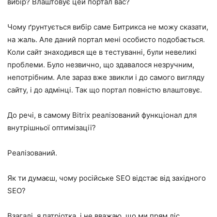
вибір? Влаштовує цей портал вас?
Чому ґрунтується вибір саме Битрикса не можу сказати,
на жаль. Але даний портал мені особисто подобається.
Коли сайт знаходився ще в тестуванні, були невеликі
проблеми. Було незвично, що здавалося незручним,
непотрібним. Але зараз вже звикли і до самого вигляду
сайту, і до адмінці. Так що портал повністю влаштовує.
До речі, в самому Bitrix реалізований функціонал для
внутрішньої оптимізації?
Реалізований.
Як ти думаєш, чому російське SEO відстає від західного
SEO?
Взагалі, я патріотка, і не вважаю, що ми прям ліс