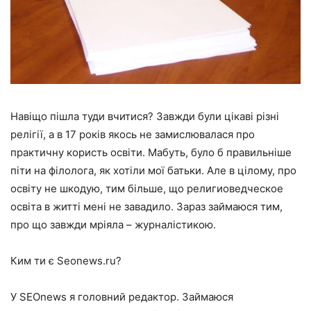
Навіщо пішла туди вчитися? Завжди були цікаві різні
релігії, а в 17 років якось не замислювалася про
практичну користь освіти. Мабуть, було б правильніше
піти на філолога, як хотіли мої батьки. Але в цілому, про
освіту не шкодую, тим більше, що религиоведческое
освіта в житті мені не завадило. Зараз займаюся тим,
про що завжди мріяла – журналістикою.
Ким ти є Seonews.ru?
У SEOnews я головний редактор. Займаюся