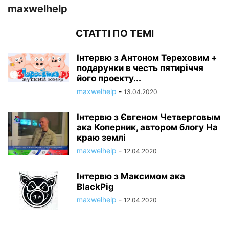
maxwelhelp
СТАТТІ ПО ТЕМІ
Інтервю з Антоном Тереховим +
подарунки в честь пятиріччя
його проекту...
maxwelhelp
-
13.04.2020
Інтервю з Євгеном Четверговым
ака Коперник, автором блогу На
краю землі
maxwelhelp
-
12.04.2020
Інтервю з Максимом ака
BlackPig
maxwelhelp
-
12.04.2020