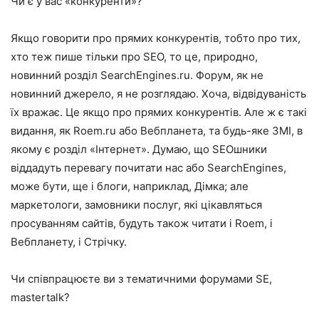
Чи є у вас «конкуренти»?
Якщо говорити про прямих конкурентів, тобто про тих,
хто теж пише тільки про SEO, то це, природно,
новинний розділ SearchEngines.ru. Форум, як не
новинний джерело, я не розглядаю. Хоча, відвідуваність
їх вражає. Це якщо про прямих конкурентів. Але ж є такі
видання, як Roem.ru або Вебпланета, та будь-яке ЗМІ, в
якому є розділ «Інтернет». Думаю, що ЅЕОшники
віддадуть перевагу почитати нас або SearchEngines,
може бути, ще і блоги, наприклад, Дімка; але
маркетологи, замовники послуг, які цікавляться
просуванням сайтів, будуть також читати і Roem, і
Вебпланету, і Стрічку.
Чи співпрацюєте ви з тематичними форумами SE,
mastertalk?