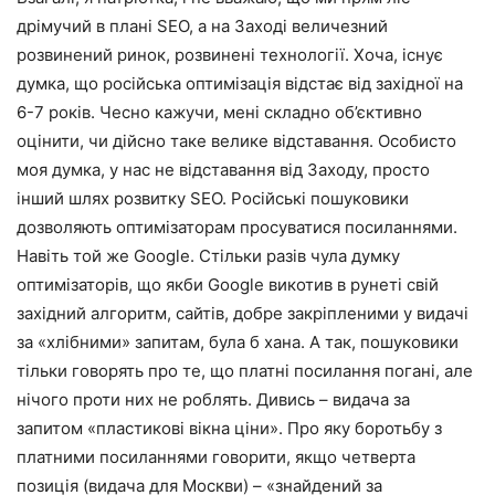
дрімучий в плані SEO, а на Заході величезний
розвинений ринок, розвинені технології. Хоча, існує
думка, що російська оптимізація відстає від західної на
6-7 років. Чесно кажучи, мені складно об’єктивно
оцінити, чи дійсно таке велике відставання. Особисто
моя думка, у нас не відставання від Заходу, просто
інший шлях розвитку SEO. Російські пошуковики
дозволяють оптимізаторам просуватися посиланнями.
Навіть той же Google. Стільки разів чула думку
оптимізаторів, що якби Google викотив в рунеті свій
західний алгоритм, сайтів, добре закріпленими у видачі
за «хлібними» запитам, була б хана. А так, пошуковики
тільки говорять про те, що платні посилання погані, але
нічого проти них не роблять. Дивись – видача за
запитом «пластикові вікна ціни». Про яку боротьбу з
платними посиланнями говорити, якщо четверта
позиція (видача для Москви) – «знайдений за