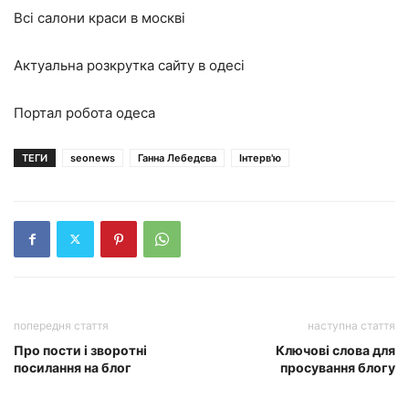
Всі салони краси в москві
Актуальна розкрутка сайту в одесі
Портал робота одеса
ТЕГИ
seonews
Ганна Лебедєва
Інтерв'ю
попередня стаття
наступна стаття
Про пости і зворотні
Ключові слова для
посилання на блог
просування блогу