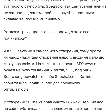
тут просто ступор був. Зрештою, так цей тренінг нічим і
не закінчився, зате ми добре зрозуміли, наскільки
складно те, про що ми пишемо.
Розкажи трохи про історію seonews, з чого все
починалося?
Я в SEOnews не з самого його створення, тому про те,
як народилася ідея створення нашого видання мало що
можу розповісти. На момент створення SEOnews в
рунеті не було тематичних сайтів, SEO, подібних
Searchenginewatch.com або Seochat.com. Хотілося
зробити щось подібне, але для російських
оптимізаторів.
У створенні SEOnews брав участь і Димок. Перший час
на сайті публікувалися в основному просто переклади