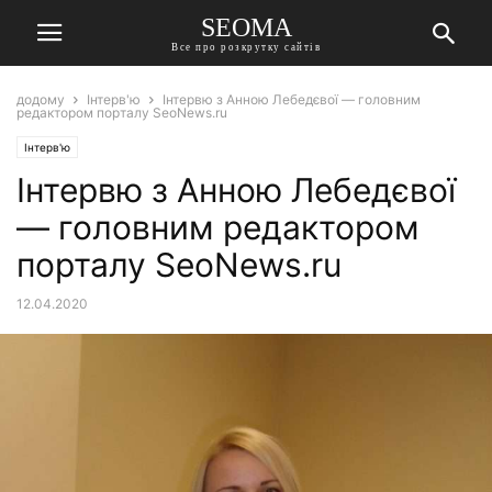
SEOMA
Все про розкрутку сайтів
додому
Інтерв'ю
Інтервю з Анною Лебедєвої — головним
редактором порталу SeoNews.ru
Інтерв'ю
Інтервю з Анною Лебедєвої
— головним редактором
порталу SeoNews.ru
12.04.2020