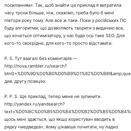
посиланням». Так, щоб знайти це приклад я витратила
часу трохи більше, ніж, скажімо, треба було б мені
півтора року тому. Але все ж таки. Поки у російських ПС
буду алгоритми, що дозволяють творити з видачею все,
що хочеться оптимізатору, у нас буде ось таке SEO. Для
кого-то своєрідне, для кого-то просто відставати.
P. S. Тут взагалі без коментарів —
http://nova.rambler.ru/search?
btnG=%D0%9D%D0%B0%D0%B9%D1%82%D0%B8!&amp;q
див. другу позицію.
P. P. S. Ще приклад, тепер мене не зупинити.
http://yandex.ru/yandsearch?
text=%D0%BC%D0%B5%D0%B4%D0%B2%D0%B5%D0%B4%D0%B
щось мені здається, що якщо користувач вводить в
рядку «медведєв», йому цікавіше почитати, ну ладно