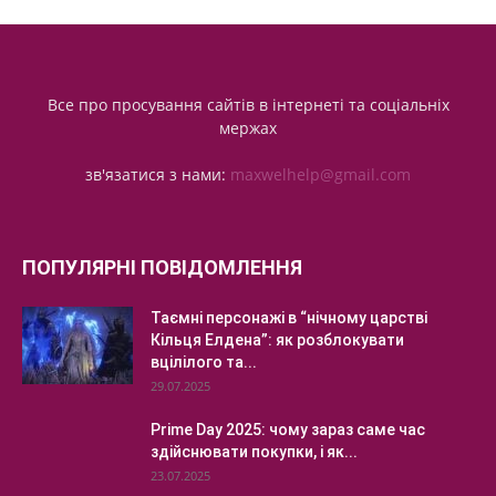
Все про просування сайтів в інтернеті та соціальніх
мержах
зв'язатися з нами:
maxwelhelp@gmail.com
ПОПУЛЯРНІ ПОВІДОМЛЕННЯ
Таємні персонажі в “нічному царстві
Кільця Елдена”: як розблокувати
вцілілого та...
29.07.2025
Prime Day 2025: чому зараз саме час
здійснювати покупки, і як...
23.07.2025