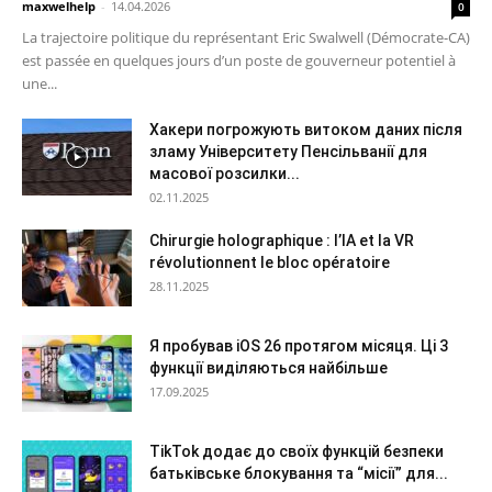
maxwelhelp
-
14.04.2026
0
La trajectoire politique du représentant Eric Swalwell (Démocrate-CA)
est passée en quelques jours d’un poste de gouverneur potentiel à
une...
Хакери погрожують витоком даних після
зламу Університету Пенсільванії для
масової розсилки...
02.11.2025
Chirurgie holographique : l’IA et la VR
révolutionnent le bloc opératoire
28.11.2025
Я пробував iOS 26 протягом місяця. Ці 3
функції виділяються найбільше
17.09.2025
TikTok додає до своїх функцій безпеки
батьківське блокування та “місії” для...