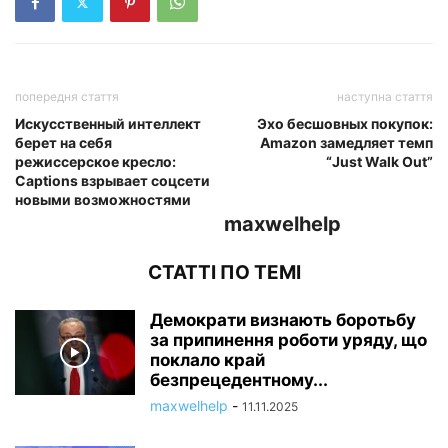
попередня стаття
наступна стаття
Искусственный интеллект
Эхо бесшовных покупок:
берет на себя
Amazon замедляет темп
режиссерское кресло:
“Just Walk Out”
Captions взрывает соцсети
новыми возможностями
maxwelhelp
СТАТТІ ПО ТЕМІ
Демократи визнають боротьбу
за припинення роботи уряду, що
поклало край
безпрецедентному...
maxwelhelp
-
11.11.2025