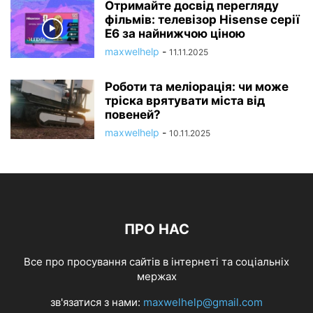
Отримайте досвід перегляду
фільмів: телевізор Hisense серії
E6 за найнижчою ціною
maxwelhelp
-
11.11.2025
Роботи та меліорація: чи може
тріска врятувати міста від
повеней?
maxwelhelp
-
10.11.2025
ПРО НАС
Все про просування сайтів в інтернеті та соціальніх
мержах
зв'язатися з нами:
maxwelhelp@gmail.com