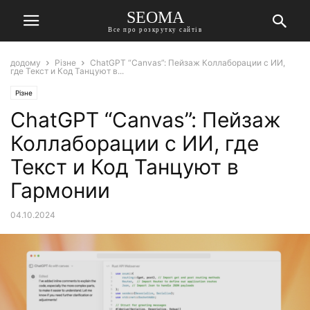
SEOMA
Все про розкрутку сайтів
додому
Різне
ChatGPT “Canvas”: Пейзаж Коллаборации с ИИ,
где Текст и Код Танцуют в...
Різне
ChatGPT “Canvas”: Пейзаж
Коллаборации с ИИ, где
Текст и Код Танцуют в
Гармонии
04.10.2024