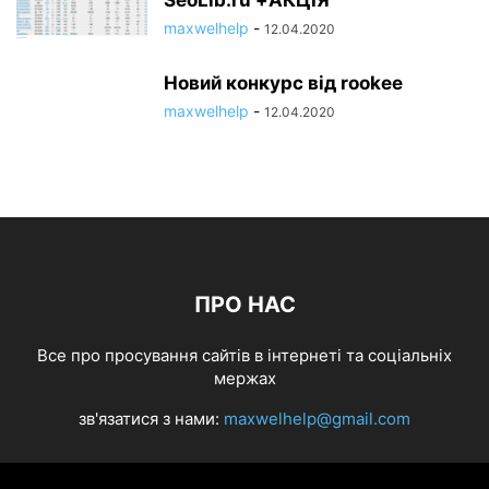
maxwelhelp
-
12.04.2020
Новий конкурс від rookee
maxwelhelp
-
12.04.2020
ПРО НАС
Все про просування сайтів в інтернеті та соціальніх
мержах
зв'язатися з нами:
maxwelhelp@gmail.com