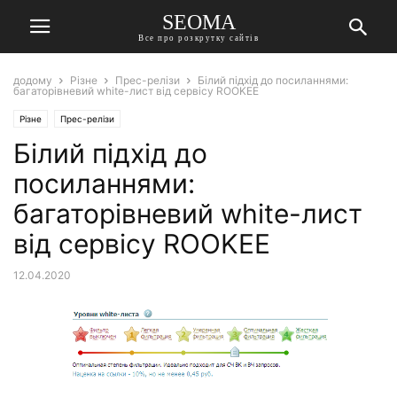
SEOMA
Все про розкрутку сайтів
додому
Різне
Прес-релізи
Білий підхід до посиланнями:
багаторівневий white-лист від сервісу ROOKEE
Різне
Прес-релізи
Білий підхід до
посиланнями:
багаторівневий white-лист
від сервісу ROOKEE
12.04.2020