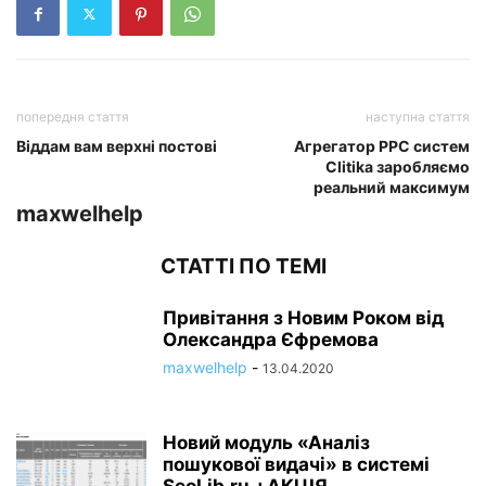
попередня стаття
наступна стаття
Віддам вам верхні постові
Агрегатор PPC систем
Clitika заробляємо
реальний максимум
maxwelhelp
СТАТТІ ПО ТЕМІ
Привітання з Новим Роком від
Олександра Єфремова
maxwelhelp
-
13.04.2020
Новий модуль «Аналіз
пошукової видачі» в системі
SeoLib.ru +АКЦІЯ