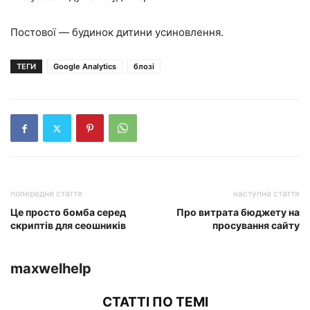
Постової — будинок дитини усиновлення.
ТЕГИ
Google Analytics
блозі
попередня стаття
наступна стаття
Це просто бомба серед
Про витрата бюджету на
скриптів для сеошників
просування сайту
maxwelhelp
СТАТТІ ПО ТЕМІ