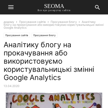
SEOMA
Все про розкрутку сайтів
додому
Просування сайтів
Просування блогу
Аналітику
блогу на прокачування або використовуємо користувальницькі змінні
Google Analytics
Просування сайтів
Просування блогу
Аналітику блогу на
прокачування або
використовуємо
користувальницькі змінні
Google Analytics
13.04.2020