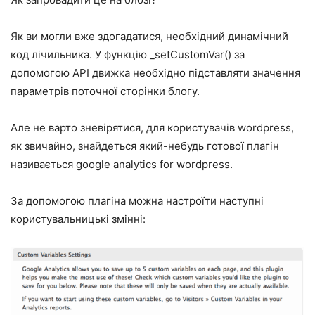
Як ви могли вже здогадатися, необхідний динамічний
код лічильника. У функцію _setCustomVar() за
допомогою API движка необхідно підставляти значення
параметрів поточної сторінки блогу.
Але не варто зневірятися, для користувачів wordpress,
як звичайно, знайдеться який-небудь готової плагін
називається google analytics for wordpress.
За допомогою плагіна можна настроїти наступні
користувальницькі змінні: