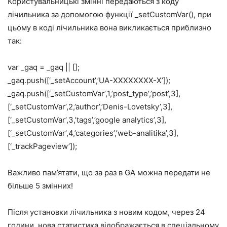
Користувальницькі змінні передаються з коду
лічильника за допомогою функції _setCustomVar(), при
цьому в коді лічильника вона викликається приблизно
так:
var _gaq = _gaq || [];
_gaq.push([‘_setAccount’,’UA-ХХХХХХХХ-X’]);
_gaq.push([‘_setCustomVar’,1,’post_type’,’post’,3],
[‘_setCustomVar’,2,’author’,’Denis-Lovetsky’,3],
[‘_setCustomVar’,3,’tags’,’google analytics’,3],
[‘_setCustomVar’,4,’categories’,’web-analitika’,3],
[‘_trackPageview’]);
Важливо пам’ятати, що за раз в GA можна передати не
більше 5 змінних!
Після установки лічильника з новим кодом, через 24
години, нова статистика відображається в спеціальному