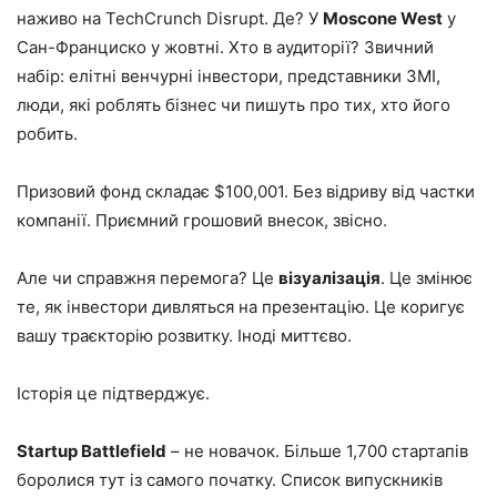
наживо на TechCrunch Disrupt. Де? У
Moscone West
у
Сан-Франциско у жовтні. Хто в аудиторії? Звичний
набір: елітні венчурні інвестори, представники ЗМІ,
люди, які роблять бізнес чи пишуть про тих, хто його
робить.
Призовий фонд складає $100,001. Без відриву від частки
компанії. Приємний грошовий внесок, звісно.
Але чи справжня перемога? Це
візуалізація
. Це змінює
те, як інвестори дивляться на презентацію. Це коригує
вашу траєкторію розвитку. Іноді миттєво.
Історія це підтверджує.
Startup Battlefield
– не новачок. Більше 1,700 стартапів
боролися тут із самого початку. Список випускників