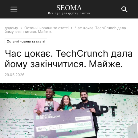
SEOMA
Все про розкрутку сайтів
додому
Останні новини та статті
Час цокає. TechCrunch дала
йому закінчитися. Майже.
Останні новини та статті
Час цокає. TechCrunch дала
йому закінчитися. Майже.
29.05.2026