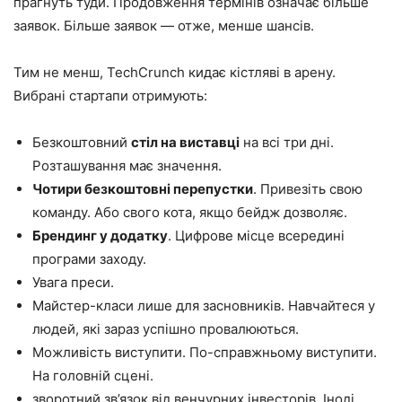
прагнуть туди. Продовження термінів означає більше
заявок. Більше заявок — отже, менше шансів.
Тим не менш, TechCrunch кидає кістляві в арену.
Вибрані стартапи отримують:
Безкоштовний
стіл на виставці
на всі три дні.
Розташування має значення.
Чотири безкоштовні перепустки
. Привезіть свою
команду. Або свого кота, якщо бейдж дозволяє.
Брендинг у додатку
. Цифрове місце всередині
програми заходу.
Увага преси.
Майстер-класи лише для засновників. Навчайтеся у
людей, які зараз успішно провалюються.
Можливість виступити. По-справжньому виступити.
На головній сцені.
зворотний зв’язок від венчурних інвесторів. Іноді