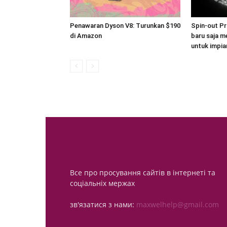
Penawaran Dyson V8: Turunkan $190
Spin-out Pr
di Amazon
baru saja m
untuk impia
Все про просування сайтів в інтернеті та
соціальніх мержах
зв'язатися з нами:
maxwelhelp@gmail.com