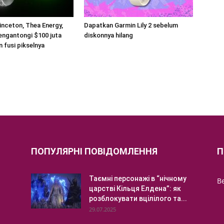
inceton, Thea Energy,
Dapatkan Garmin Lily 2 sebelum
engantongi $100 juta
diskonnya hilang
n fusi pikselnya
ПОПУЛЯРНІ ПОВІДОМЛЕННЯ
П
Таємні персонажі в “нічному
Be
царстві Кільця Елдена”: як
розблокувати вцілілого та...
29.07.2025