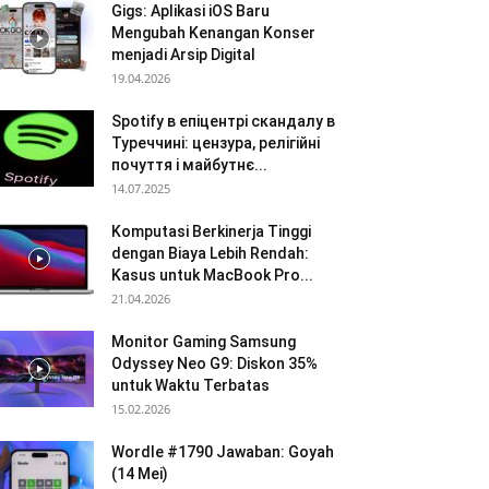
Gigs: Aplikasi iOS Baru
Mengubah Kenangan Konser
menjadi Arsip Digital
19.04.2026
Spotify в епіцентрі скандалу в
Туреччині: цензура, релігійні
почуття і майбутнє...
14.07.2025
Komputasi Berkinerja Tinggi
dengan Biaya Lebih Rendah:
Kasus untuk MacBook Pro...
21.04.2026
Monitor Gaming Samsung
Odyssey Neo G9: Diskon 35%
untuk Waktu Terbatas
15.02.2026
Wordle #1790 Jawaban: Goyah
(14 Mei)