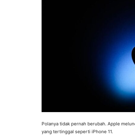
Polanya tidak pernah berubah. Apple melun
yang tertinggal seperti iPhone 11.