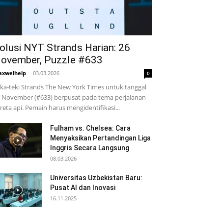
olusi NYT Strands Harian: 26
ovember, Puzzle #633
xwelhelp
-
03.03.2026
0
ka-teki Strands The New York Times untuk tanggal
 November (#633) berpusat pada tema perjalanan
reta api. Pemain harus mengidentifikasi...
Fulham vs. Chelsea: Cara
Menyaksikan Pertandingan Liga
Inggris Secara Langsung
08.03.2026
Universitas Uzbekistan Baru:
Pusat AI dan Inovasi
16.11.2025