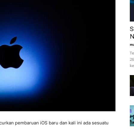
S
N
ma
Te
26
ke
curkan pembaruan iOS baru dan kali ini ada sesuatu