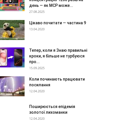
день — як MCP може...
27.08.2025
Цікаво почитати — частина 9
13.04.2020
Тепер, коли я Знаю правильні
кроки, я більше не турбуюся
про...
15.09.2025
Коли починають працювати
посилання
12.04.2020
Поширюється епідемія
золотої лихоманки
12.04.2020