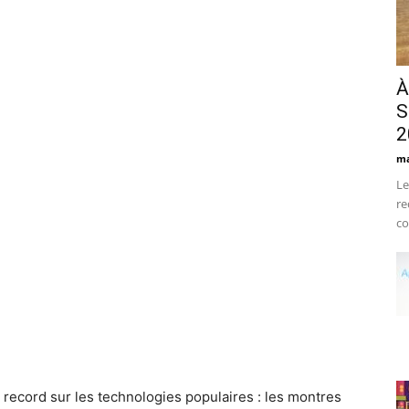
À
S
2
ma
Le
re
co
record sur les technologies populaires : les montres