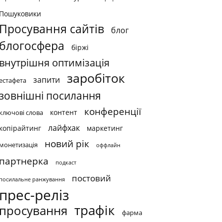
Пошуковики
Просування сайтів
блог
блогосфера
біржі
внутрішня оптимізація
заробіток
запити
естафета
зовнішні посилання
конференції
контент
ключові слова
лайфхак
копірайтинг
маркетинг
новий рік
монетизація
оффлайн
партнерка
подкаст
постовий
посилальне ранжування
прес-реліз
трафік
просування
фарма