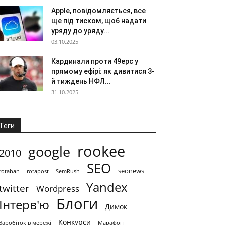
Apple, повідомляється, все
ще під тиском, щоб надати
уряду до уряду...
03.10.2025
Кардинали проти 49ерс у
прямому ефірі: як дивитися 3-
й тиждень НФЛ...
31.10.2025
Теги
rookee
google
2010
SEO
seonews
rotaban
rotapost
SemRush
Yandex
twitter
Wordpress
Блоги
Інтерв'ю
Димок
Конкурси
Заробіток в мережі
Марафон