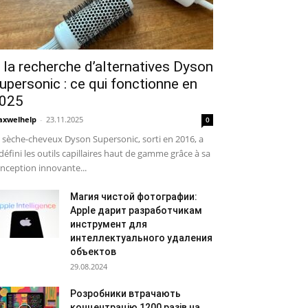
 la recherche d’alternatives Dyson
upersonic : ce qui fonctionne en
025
xwelhelp
-
23.11.2025
0
 sèche-cheveux Dyson Supersonic, sorti en 2016, a
défini les outils capillaires haut de gamme grâce à sa
nception innovante...
Магия чистой фотографии:
Apple дарит разработчикам
инструмент для
интеллектуального удаления
объектов
29.08.2024
Розробники втрачають
концентрацію 1200 разів на