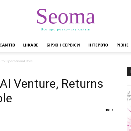
Seoma
Все про розкрутку сайтів
САЙТІВ
ЦІКАВЕ
БІРЖІ І СЕРВІСИ
ІНТЕРВ’Ю
РІЗНЕ
 to Operational Role
AI Venture, Returns
ole
3