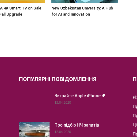
A 4K Smart TV on Sale
New Uzbekistan University: A Hub
 Fall Upgrade
for AI and Innovation
ПОПУЛЯРНІ ПОВІДОМЛЕННЯ
П
Виграйте Apple iPhone 4!
Р
13.04.2020
П
П
Ц
Про підбір НЧ запитів
12.04.2020
П