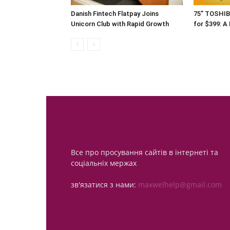
Danish Fintech Flatpay Joins
75” TOSHIB
Unicorn Club with Rapid Growth
for $399: A
Все про просування сайтів в інтернеті та
соціальніх мержах
зв'язатися з нами:
maxwelhelp@gmail.com