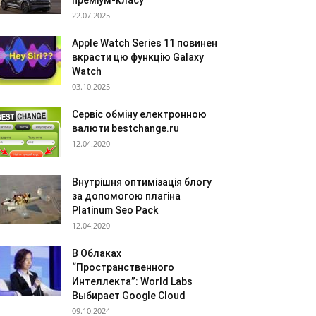
преміум-класу
22.07.2025
Apple Watch Series 11 повинен
вкрасти цю функцію Galaxy
Watch
03.10.2025
Сервіс обміну електронною
валюти bestchange.ru
12.04.2020
Внутрішня оптимізація блогу
за допомогою плагіна
Platinum Seo Pack
12.04.2020
В Облаках
“Пространственного
Интеллекта”: World Labs
Выбирает Google Cloud
09.10.2024