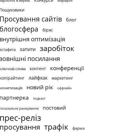
Конкурси
Заробіток в мережі
Марафон
Пошуковики
Просування сайтів
блог
блогосфера
біржі
внутрішня оптимізація
заробіток
запити
естафета
зовнішні посилання
конференції
контент
ключові слова
лайфхак
копірайтинг
маркетинг
новий рік
монетизація
оффлайн
партнерка
подкаст
постовий
посилальне ранжування
прес-реліз
трафік
просування
фарма