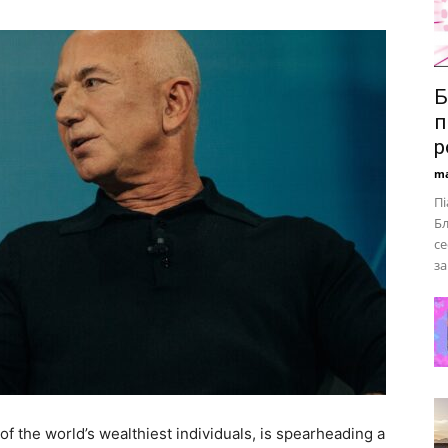
Б
п
р
ma
Пі
Бл
се
за
f the world’s wealthiest individuals, is spearheading a