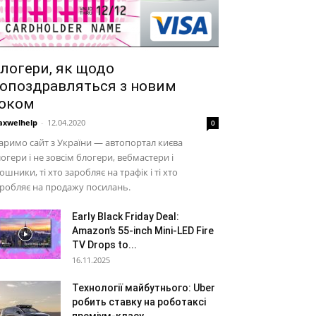
логери, як щодо
опоздравляться з новим
оком
xwelhelp
-
12.04.2020
0
аримо сайт з України — автопортал києва
огери і не зовсім блогери, вебмастери і
ошники, ті хто заробляє на трафік і ті хто
робляє на продажу посилань.
Early Black Friday Deal:
Amazon’s 55-inch Mini-LED Fire
TV Drops to...
16.11.2025
Технології майбутнього: Uber
робить ставку на роботаксі