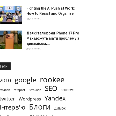
Fighting the AI Push at Work:
How to Resist and Organize
16.11.2025
Деякі телефони iPhone 17 Pro
Max можуть мати проблему з
динаміком,...
03.11.2025
Теги
rookee
google
2010
SEO
seonews
rotaban
rotapost
SemRush
Yandex
twitter
Wordpress
Блоги
Інтерв'ю
Димок