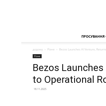
ПРОСУВАННЯ 
додому
Різне
Bezos Launches AI Venture, Returns
Різне
Bezos Launches 
to Operational R
18.11.2025