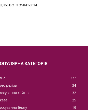
цікаво почитати
ОПУЛЯРНА КАТЕГОРІЯ
ізне
272
рес-релізи
34
росування сайтів
32
ікаве
25
росування блогу
19