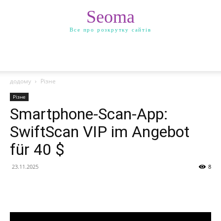
Seoma
Все про розкрутку сайтів
додому
Різне
Різне
Smartphone-Scan-App:
SwiftScan VIP im Angebot
für 40 $
23.11.2025
8