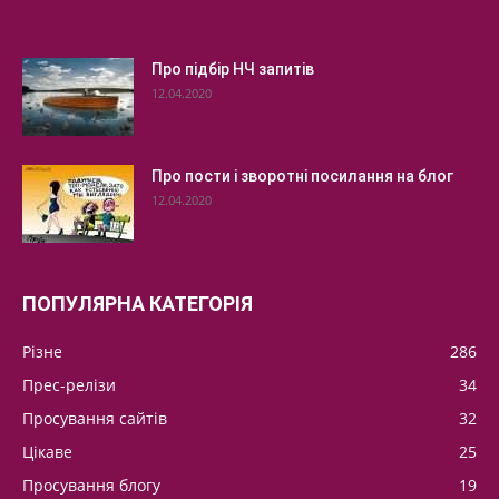
Про підбір НЧ запитів
12.04.2020
Про пости і зворотні посилання на блог
12.04.2020
ПОПУЛЯРНА КАТЕГОРІЯ
Різне
286
Прес-релізи
34
Просування сайтів
32
Цікаве
25
Просування блогу
19