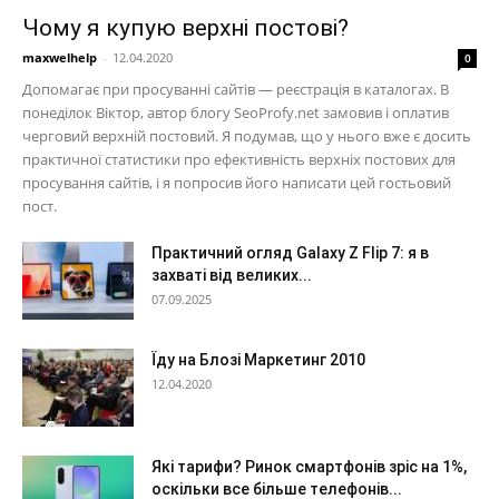
Чому я купую верхні постові?
maxwelhelp
-
12.04.2020
0
Допомагає при просуванні сайтів — реєстрація в каталогах. В
понеділок Віктор, автор блогу SeoProfy.net замовив і оплатив
черговий верхній постовий. Я подумав, що у нього вже є досить
практичної статистики про ефективність верхніх постових для
просування сайтів, і я попросив його написати цей гостьовий
пост.
Практичний огляд Galaxy Z Flip 7: я в
захваті від великих...
07.09.2025
Їду на Блозі Маркетинг 2010
12.04.2020
Які тарифи? Ринок смартфонів зріс на 1%,
оскільки все більше телефонів...