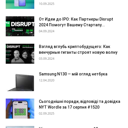
10.09.2025
От Идеи до IPO: Как Партнеры Disrupt
2024 Помогут Вашему Стартапу...
04.09.2024
Взгляд вглубь криптобудущего: Как
венчурные гиганты строят новую волну
03.09.2024
Samsung N130 — мій огляд нетбука
12.04.2020
Сьогоднішні поради, відповіді та довідка
NYT Wordle за 17 серпня #1520
02.09.2025