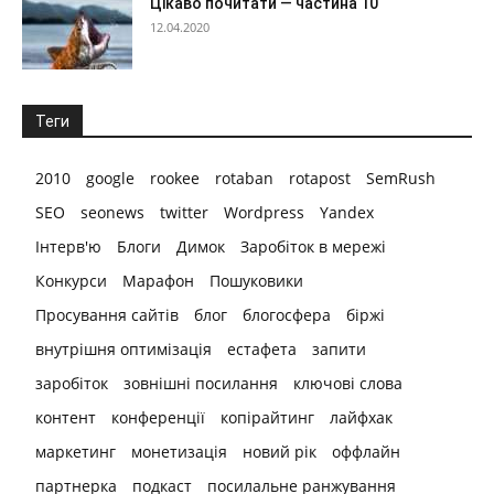
Цікаво почитати — частина 10
12.04.2020
Теги
2010
google
rookee
rotaban
rotapost
SemRush
SEO
seonews
twitter
Wordpress
Yandex
Інтерв'ю
Блоги
Димок
Заробіток в мережі
Конкурси
Марафон
Пошуковики
Просування сайтів
блог
блогосфера
біржі
внутрішня оптимізація
естафета
запити
заробіток
зовнішні посилання
ключові слова
контент
конференції
копірайтинг
лайфхак
маркетинг
монетизація
новий рік
оффлайн
партнерка
подкаст
посилальне ранжування