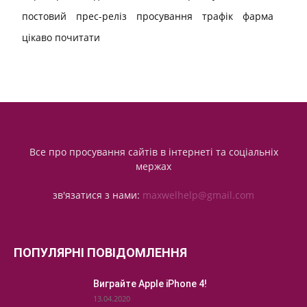
постовий
прес-реліз
просування
трафік
фарма
цікаво почитати
Все про просування сайтів в інтернеті та соціальніх
мержах
зв'язатися з нами:
maxwelhelp@gmail.com
ПОПУЛЯРНІ ПОВІДОМЛЕННЯ
Виграйте Apple iPhone 4!
13.04.2020