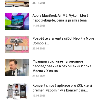
23.11.2025
Apple MacBook Air M5: Výkon, který
nepotřebujete, cena je přemrštěná
14.03.2026
Pospěšte si a kupte si DJI Neo Fly More
Combo s...
25.04.2026
Франция усиливает уголовное
расследование в отношении Илона
Маска и X из-за...
09.05.2026
Koncerty: nová aplikace pro iOS, která
přemění vzpomínky z koncertů na...
19.04.2026