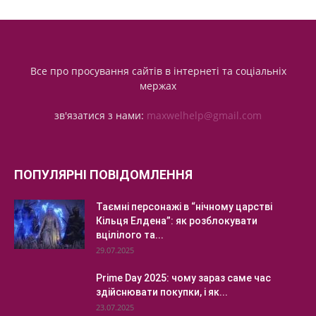
Все про просування сайтів в інтернеті та соціальніх
мержах
зв'язатися з нами:
maxwelhelp@gmail.com
ПОПУЛЯРНІ ПОВІДОМЛЕННЯ
Таємні персонажі в “нічному царстві
Кільця Елдена”: як розблокувати
вцілілого та...
29.07.2025
Prime Day 2025: чому зараз саме час
здійснювати покупки, і як...
23.07.2025