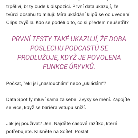
trpěliví, brzy bude k dispozici. První data ukazují, že
tvůrci obsahu to milují: Míra ukládání klipů se od uvedení
Clips zvýšila. Kdo se podělí o to, co si předem neušetřil?
PRVNÍ TESTY TAKÉ UKAZUJÍ, ŽE DOBA
POSLECHU PODCASTŮ SE
PRODLUŽUJE, KDYŽ JE POVOLENA
FUNKCE ÚRYVKŮ.
Počkat, řekl jsi „naslouchám“ nebo „ukládám“?
Data Spotify mluví sama za sebe. Zvyky se mění. Zapojíte
se více, když se bariéra vstupu sníží.
Jak jej používat? Jen. Najděte časové razítko, které
potřebujete. Klikněte na Sdílet. Poslat.