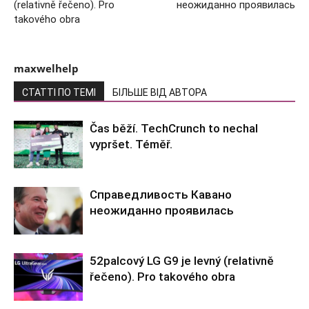
(relativně řečeno). Pro
неожиданно проявилась
takového obra
maxwelhelp
СТАТТІ ПО ТЕМІ
БІЛЬШЕ ВІД АВТОРА
Čas běží. TechCrunch to nechal
vypršet. Téměř.
Справедливость Кавано
неожиданно проявилась
52palcový LG G9 je levný (relativně
řečeno). Pro takového obra