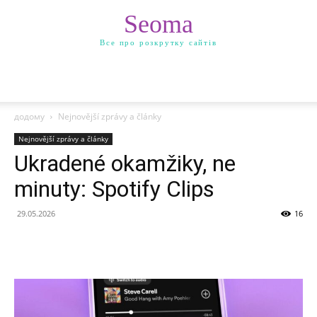
Seoma
Все про розкрутку сайтів
додому
Nejnovější zprávy a články
Nejnovější zprávy a články
Ukradené okamžiky, ne
minuty: Spotify Clips
29.05.2026
16