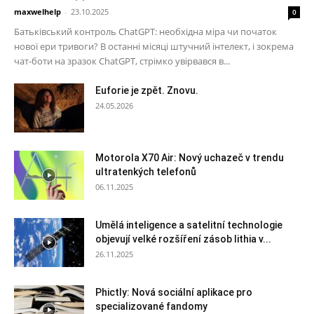
maxwelhelp
-
23.10.2025
0
Батьківський контроль ChatGPT: необхідна міра чи початок
нової ери тривоги? В останні місяці штучний інтелект, і зокрема
чат-боти на зразок ChatGPT, стрімко увірвався в...
Euforie je zpět. Znovu.
24.05.2026
Motorola X70 Air: Nový uchazeč v trendu
ultratenkých telefonů
06.11.2025
Umělá inteligence a satelitní technologie
objevují velké rozšíření zásob lithia v...
26.11.2025
Phictly: Nová sociální aplikace pro
specializované fandomy