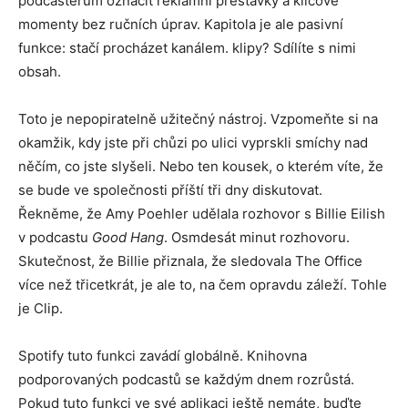
podcasterům označit reklamní přestávky a klíčové
momenty bez ručních úprav. Kapitola je ale pasivní
funkce: stačí procházet kanálem. klipy? Sdílíte s nimi
obsah.
Toto je nepopiratelně užitečný nástroj. Vzpomeňte si na
okamžik, kdy jste při chůzi po ulici vyprskli smíchy nad
něčím, co jste slyšeli. Nebo ten kousek, o kterém víte, že
se bude ve společnosti příští tři dny diskutovat.
Řekněme, že Amy Poehler udělala rozhovor s Billie Eilish
v podcastu
Good Hang
. Osmdesát minut rozhovoru.
Skutečnost, že Billie přiznala, že sledovala The Office
více než třicetkrát, je ale to, na čem opravdu záleží. Tohle
je Clip.
Spotify tuto funkci zavádí globálně. Knihovna
podporovaných podcastů se každým dnem rozrůstá.
Pokud tuto funkci ve své aplikaci ještě nemáte, buďte