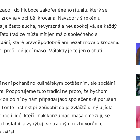
apojí do hluboce zakořeněného rituálu, který se
má zrovna v oblibě: krocana. Navzdory širokému
 je často suchá, nevýrazná a neuspokojivá, se každý
Tato tradice může mít jen málo společného s
zdání, které pravděpodobně ani nezahrnovalo krocana.
proč lidé jedí maso: Málokdy je to jen o chuti.
í není poháněno kulinářským potěšením, ale sociální
m. Podporujeme tuto tradici ne proto, že bychom
odklon od ní by nám připadal jako společenské porušení,
ento instinkt přizpůsobit se je zvláště silný u jídla,
konce i lidé, kteří jinak konzumaci masa omezují, se
vají ostatní, a vyhýbají se trapným rozhovorům o
zvířat.