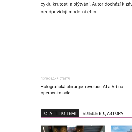
cyklu krutosti a plýtvání. Autor dochází k záv
neodpovídají moderní etice.
попередня стаття
Holografická chirurgie: revoluce AI a VR na
operačním sále
СТАТТІ ПО ТЕМІ
БІЛЬШЕ ВІД АВТОРА