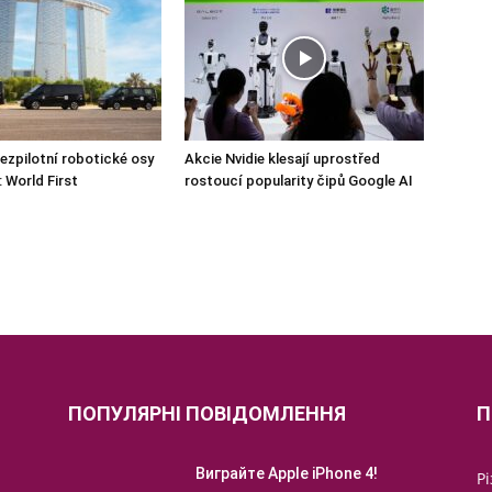
ezpilotní robotické osy
Akcie Nvidie klesají uprostřed
 World First
rostoucí popularity čipů Google AI
ПОПУЛЯРНІ ПОВІДОМЛЕННЯ
П
Виграйте Apple iPhone 4!
Р