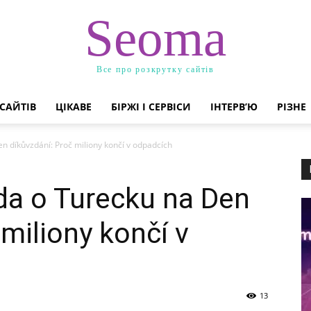
Seoma
Все про розкрутку сайтів
САЙТІВ
ЦІКАВЕ
БІРЖІ І СЕРВІСИ
ІНТЕРВ’Ю
РІЗНЕ
 díkůvzdání: Proč miliony končí v odpadcích
da o Turecku na Den
miliony končí v
13