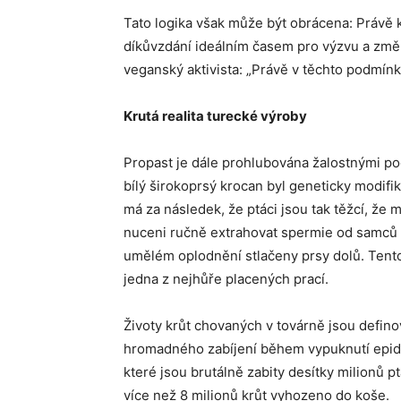
Tato logika však může být obrácena: Právě k
díkůvzdání ideálním časem pro výzvu a změ
veganský aktivista: „Právě v těchto podmínk
Krutá realita turecké výroby
Propast je dále prohlubována žalostnými po
bílý širokoprsý krocan byl geneticky modifi
má za následek, že ptáci jsou tak těžcí, že m
nuceni ručně extrahovat spermie od samců
umělém oplodnění stlačeny prsy dolů. Tento
jedna z nejhůře placených prací.
Životy krůt chovaných v továrně jsou defino
hromadného zabíjení během vypuknutí epidem
které jsou brutálně zabity desítky milionů 
více než 8 milionů krůt vyhozeno do koše.