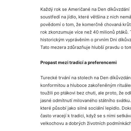
Každý rok se Američané na Den díkůvzdání z
soustředí na jídlo, které většina z nich ne
povědomí o tom, že komerčně chovaná krůta
rok zkonzumuje více než 40 milionů ptáků. 
historickým vyprávěním o prvním Dni díkův
Tato mezera zdůrazňuje hlubší pravdu o tom, 
Propast mezi tradicí a preferencemi
Turecké trvání na stolech na Den díkůvzdán
konformitou a hluboce zakořeněným rituále
toužili po ptákovi bez chuti, ale proto, že 
jasné odmítnutí milovaného státního svátku. T
které působí jako silné sociální lepidlo. Do
často vracejí k tradici, když se s nimi setká
velkochovu a dobrých životních podmínkách 