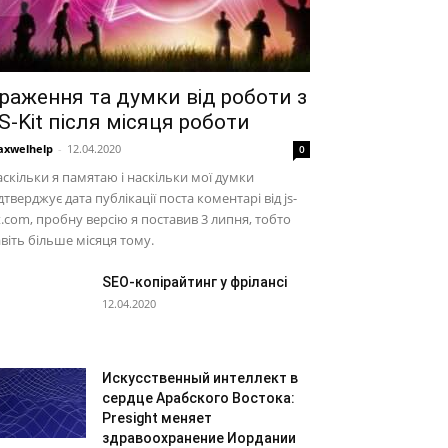
раження та думки від роботи з
S-Kit після місяця роботи
xwelhelp
-
12.04.2020
0
скільки я памятаю і наскільки мої думки
дтверджує дата публікації поста коментарі від js-
t.com, пробну версію я поставив 3 липня, тобто
віть більше місяця тому.
SEO-копірайтинг у фрілансі
12.04.2020
Искусственный интеллект в
сердце Арабского Востока:
Presight меняет
здравоохранение Иордании