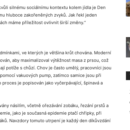
vůli silnému sociálnímu kontextu kolem jídla je Den
nu hluboce zakořeněných zvyků. Jak řekl jeden
ách máme příležitost ovlivnit širší změny.“
dmínkami, ve kterých je většina krůt chována. Moderní
kován, aby maximalizoval výtěžnost masa z prsou, což
ají potíže s chůzí. Chov je často umělý, pracovníci jsou
 pomocí vakuových pump, zatímco samice jsou při
 proces je popisován jako vyčerpávající, špinavá a
vány násilím, včetně ořezávání zobáku, řezání prstů a
ie, jako je současná epidemie ptačí chřipky, při
ptáků. Navzdory tomuto utrpení je každý den díkůvzdání