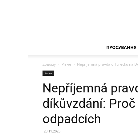
ПРОСУВАННЯ 
додому
Різне
Nepříjemná pravda o Turecku na Den
Різне
Nepříjemná prav
díkůvzdání: Proč 
odpadcích
28.11.2025