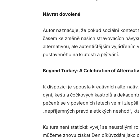
Návrat dovolené
Autor naznačuje, že pokud sociální kontext
časem ke změně našich stravovacích návyků
alternativou, ale autentičtějším vyjádřením
postaveného na krutosti a plýtvání.
Beyond Turkey: A Celebration of Alternati
K dispozici je spousta kreativních alternat
dýní, kešu a čočkových kastrolů a dekadentn
pečeně se v posledních letech velmi zlepši
„nepříjemných pravd a etických neshod“, kte
Kultura není statická: vyvíjí se neustálými
můžeme znovu získat Den díkůvzdání jako os