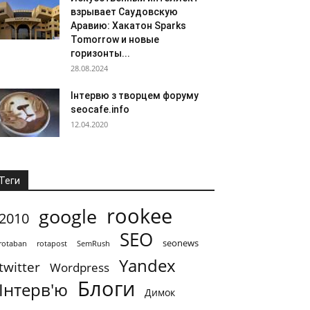
взрывает Саудовскую
Аравию: Хакатон Sparks
Tomorrow и новые
горизонты...
28.08.2024
Інтервю з творцем форуму
seocafe.info
12.04.2020
Теги
rookee
google
2010
SEO
seonews
rotaban
rotapost
SemRush
Yandex
twitter
Wordpress
Блоги
Інтерв'ю
Димок