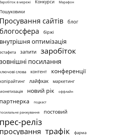
Конкурси
Заробіток в мережі
Марафон
Пошуковики
Просування сайтів
блог
блогосфера
біржі
внутрішня оптимізація
заробіток
запити
естафета
зовнішні посилання
конференції
контент
ключові слова
лайфхак
копірайтинг
маркетинг
новий рік
монетизація
оффлайн
партнерка
подкаст
постовий
посилальне ранжування
прес-реліз
трафік
просування
фарма