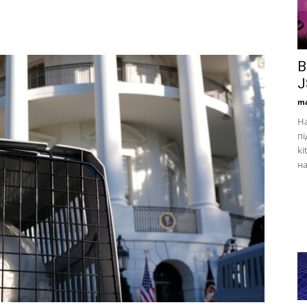
В
J
ma
На
пі
ki
на