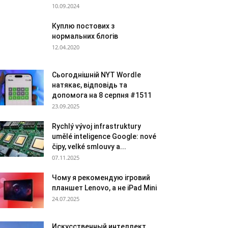
10.09.2024
Куплю постових з
нормальних блогів
12.04.2020
Сьогоднішній NYT Wordle
натякає, відповідь та
допомога на 8 серпня #1511
23.09.2025
Rychlý vývoj infrastruktury
umělé inteligence Google: nové
čipy, velké smlouvy a...
07.11.2025
Чому я рекомендую ігровий
планшет Lenovo, а не iPad Mini
24.07.2025
Искусственный интеллект