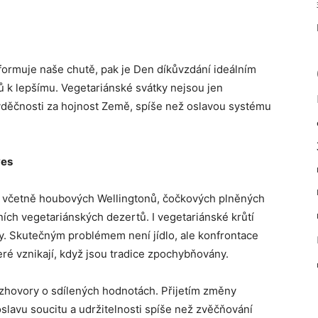
 formuje naše chutě, pak je Den díkůvzdání ideálním
 k lepšímu. Vegetariánské svátky nejsou jen
 vděčnosti za hojnost Země, spíše než oslavou systému
ves
iv, včetně houbových Wellingtonů, čočkových plněných
ích vegetariánských dezertů. I vegetariánské krůtí
ly. Skutečným problémem není jídlo, ale konfrontace
ré vznikají, když jsou tradice zpochybňovány.
 rozhovory o sdílených hodnotách. Přijetím změny
lavu soucitu a udržitelnosti spíše než zvěčňování