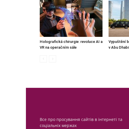
Holografická chirurgie: revoluce AI a
Vypuštění b
VR na operačním sále
v Abu Dhabi:
Все про просування сайтів в інтернеті та
соціальніх мержах