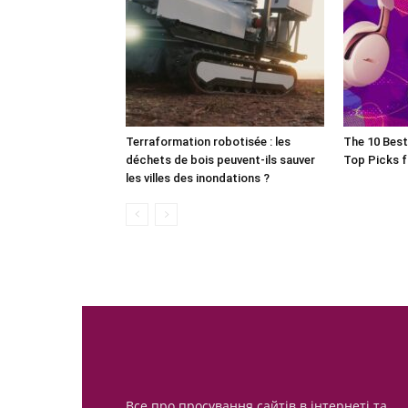
Terraformation robotisée : les
The 10 Bes
déchets de bois peuvent-ils sauver
Top Picks f
les villes des inondations ?
Все про просування сайтів в інтернеті та