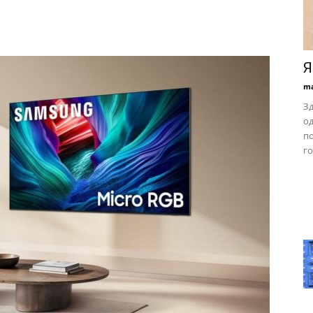
Я
ma
Зд
од
по
г