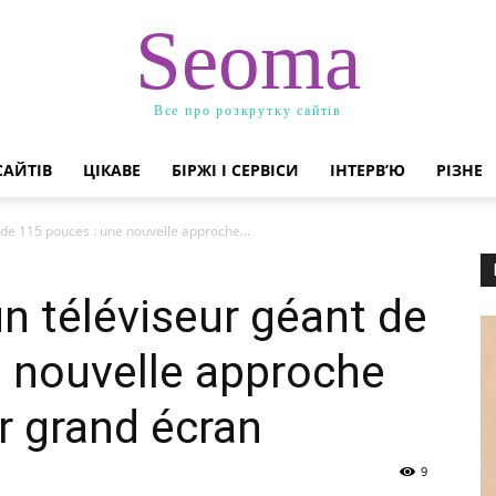
Seoma
Все про розкрутку сайтів
САЙТІВ
ЦІКАВЕ
БІРЖІ І СЕРВІСИ
ІНТЕРВ’Ю
РІЗНЕ
de 115 pouces : une nouvelle approche...
 téléviseur géant de
 nouvelle approche
r grand écran
9