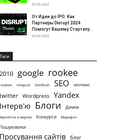
05.09.2024
От Идеи до IPO: Как
Партнеры Disrupt 2024
Помогут Вашему Стартапу...
04.09.2024
Теги
rookee
google
2010
SEO
seonews
rotaban
rotapost
SemRush
Yandex
twitter
Wordpress
Блоги
Інтерв'ю
Димок
Конкурси
Заробіток в мережі
Марафон
Пошуковики
Просування сайтів
блог