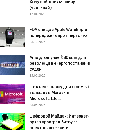
Хочу собі нову машину
(частина 2)
12.04.2020
FDA очищає Apple Watch для
попереджень про гіпертонію
08.10.2025
Amogy залучає $ 80 млн для
революції в енергопостачанні
суден і...
15.07.2025
Це кінець шляху для фільмів і
телешоу в Магазині
Microsoft. Що...
28.08.2025
Цифровой Майдан: Интернет-
архив проиграл битву за
электронные книги