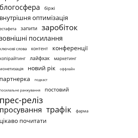
блогосфера
біржі
внутрішня оптимізація
заробіток
запити
естафета
зовнішні посилання
конференції
контент
ключові слова
лайфхак
копірайтинг
маркетинг
новий рік
монетизація
оффлайн
партнерка
подкаст
постовий
посилальне ранжування
прес-реліз
трафік
просування
фарма
цікаво почитати