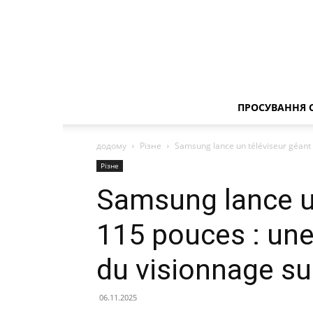
ПРОСУВАННЯ 
додому
Різне
Samsung lance un téléviseur géant 
Різне
Samsung lance un
115 pouces : une
du visionnage su
06.11.2025