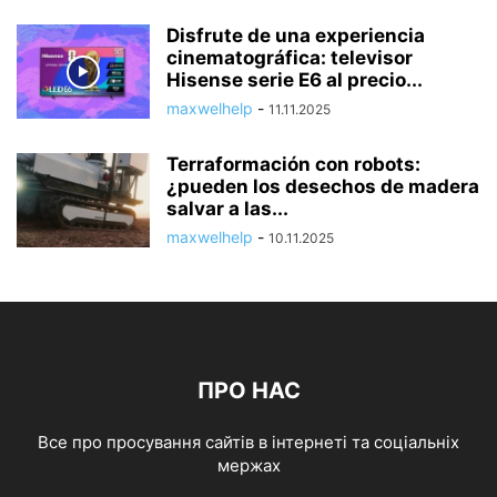
Disfrute de una experiencia
cinematográfica: televisor
Hisense serie E6 al precio...
maxwelhelp
-
11.11.2025
Terraformación con robots:
¿pueden los desechos de madera
salvar a las...
maxwelhelp
-
10.11.2025
ПРО НАС
Все про просування сайтів в інтернеті та соціальніх
мержах