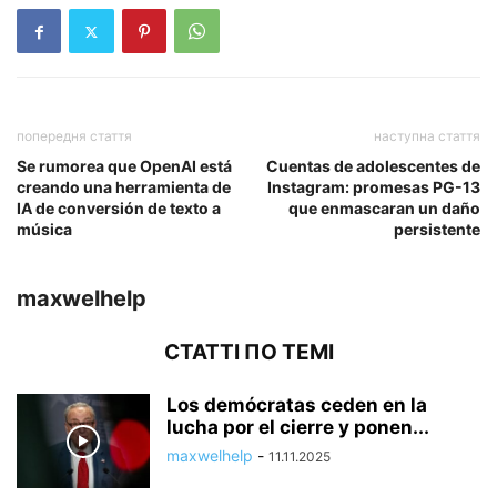
попередня стаття
наступна стаття
Se rumorea que OpenAI está
Cuentas de adolescentes de
creando una herramienta de
Instagram: promesas PG-13
IA de conversión de texto a
que enmascaran un daño
música
persistente
maxwelhelp
СТАТТІ ПО ТЕМІ
Los demócratas ceden en la
lucha por el cierre y ponen...
maxwelhelp
-
11.11.2025