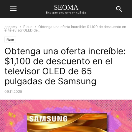
SEOMA
Все про розкрутку сайтів
додому
Різне
Obtenga una oferta increíble: $1,100 de descuento en
el televisor OLED de...
Різне
Obtenga una oferta increíble:
$1,100 de descuento en el
televisor OLED de 65
pulgadas de Samsung
09.11.2025