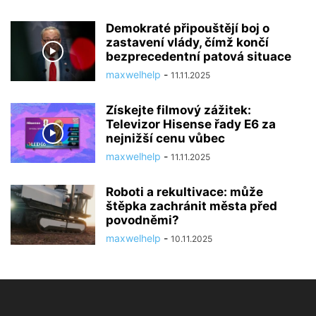
Demokraté připouštějí boj o
zastavení vlády, čímž končí
bezprecedentní patová situace
maxwelhelp
-
11.11.2025
Získejte filmový zážitek:
Televizor Hisense řady E6 za
nejnižší cenu vůbec
maxwelhelp
-
11.11.2025
Roboti a rekultivace: může
štěpka zachránit města před
povodněmi?
maxwelhelp
-
10.11.2025