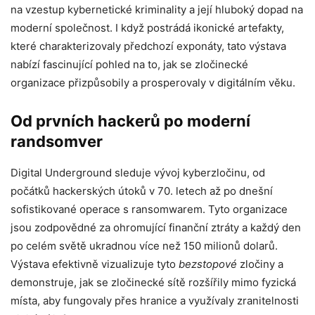
na vzestup kybernetické kriminality a její hluboký dopad na
moderní společnost. I když postrádá ikonické artefakty,
které charakterizovaly předchozí exponáty, tato výstava
nabízí fascinující pohled na to, jak se zločinecké
organizace přizpůsobily a prosperovaly v digitálním věku.
Od prvních hackerů po moderní
randsomver
Digital Underground sleduje vývoj kyberzločinu, od
počátků hackerských útoků v 70. letech až po dnešní
sofistikované operace s ransomwarem. Tyto organizace
jsou zodpovědné za ohromující finanční ztráty a každý den
po celém světě ukradnou více než 150 milionů dolarů.
Výstava efektivně vizualizuje tyto
bezstopové
zločiny a
demonstruje, jak se zločinecké sítě rozšířily mimo fyzická
místa, aby fungovaly přes hranice a využívaly zranitelnosti