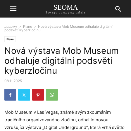
SEOMA
Все про розкрутку сайтів
додому
Різне
Nová výstava Mob Museum odhaluje digitální
podsvětí kyberzločinu
Різне
Nová výstava Mob Museum
odhaluje digitální podsvětí
kyberzločinu
08.11.2025
Mob Museum v Las Vegas, známé svým zkoumáním
tradičního organizovaného zločinu, odhalilo novou
vzrušující výstavu „Digital Underground“, která vrhá světlo