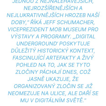
JEDNOU Z NEJNALÉHAVĚJŠÍCH,
NEJROZŠÍŘENĚJŠÍCH A
NEJLUKRATIVNĚJŠÍCH HROZEB NAŠÍ
DOBY,“ ŘÍKÁ JEFF SCHUMACHER,
VICEPREZIDENT MOB MUSEUM PRO
VÝSTAVY A PROGRAMY. „‚DIGITAL
UNDERGROUND‘ POSKYTUJE
DŮLEŽITÝ HISTORICKÝ KONTEXT,
FASCINUJÍCÍ ARTEFAKTY A ŽIVÝ
POHLED NA TO, JAK SE TYTO
ZLOČINY PÁCHAJÍ DNES, COŽ
JASNĚ UKAZUJE, ŽE
ORGANIZOVANÝ ZLOČIN SE JIŽ
NEOMEZUJE NA ULICE, ALE DAŘÍ SE
MU V DIGITÁLNÍM SVĚTĚ.“