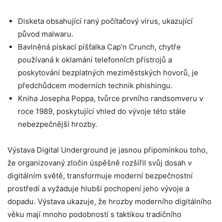
Disketa obsahující raný počítačový virus, ukazující
původ malwaru.
Bavlněná pískací píšťalka Cap’n Crunch, chytře
používaná k oklamání telefonních přístrojů a
poskytování bezplatných meziměstských hovorů, je
předchůdcem moderních technik phishingu.
Kniha Josepha Poppa, tvůrce prvního randsomveru v
roce 1989, poskytující vhled do vývoje této stále
nebezpečnější hrozby.
Výstava Digital Underground je jasnou připomínkou toho,
že organizovaný zločin úspěšně rozšířil svůj dosah v
digitálním světě, transformuje moderní bezpečnostní
prostředí a vyžaduje hlubší pochopení jeho vývoje a
dopadu. Výstava ukazuje, že hrozby moderního digitálního
věku mají mnoho podobností s taktikou tradičního